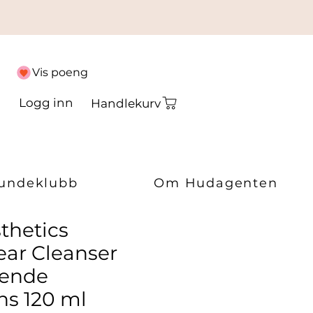
Vis poeng
Logg inn
Handlekurv
undeklubb
Om Hudagenten
thetics
ar Cleanser
sende
ns 120 ml