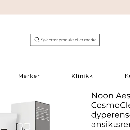
Søk etter produkt eller merke
Merker
Klinikk
K
Noon Aes
CosmoCle
dyperen
ansiktsre