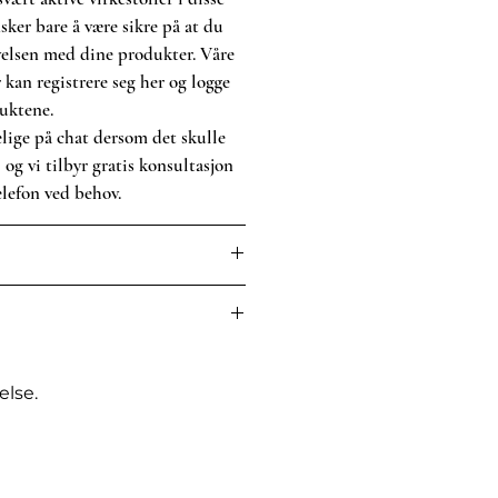
ker bare å være sikre på at du
velsen med dine produkter. Våre
kan registrere seg her og logge
duktene.
gelige på chat dersom det skulle
og vi tilbyr gratis konsultasjon
elefon ved behov.
runnlegger og CTO av NOON
attende kunnskap og ekspertise
anvendelse av hudpleieprodukter.
bare Minkins år med drift av en
else.
onell estetisk klinikk – som
re hudpleiebehandlinger og
gså hennes eklektiske utdannelse
ogi, bestående av mange års