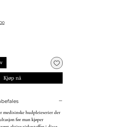
ris
500
rv
Kjøp nå
nbefales
 er medisinske hudpleieserier der
ltasjon før man kjøper
vært aktive virkestoffer i disse