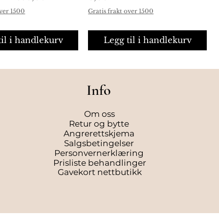
over 1500
Gratis frakt over 1500
til i handlekurv
Legg til i handlekurv
Info
Om oss
Retur og bytte
Angrerettskjema
Salgsbetingelser
Personvernerklæring
Prisliste behandlinger
Gavekort nettbutikk
e Cédre Encens
e Lavender Liquid
urtigvisning
urtigvisning
L'Occitane Cédre Encens
L'Occitane Verbena Liquid
Hurtigvisning
Hurtigvisning
ilette 50ml
 Refill Håndsåpe
Shower Gel Dusjgele 250ml
Hand Soap Refill Håndsåpe
500ml
Pris
219,00 kr
Pris
319,00 kr
over 1500
Gratis frakt over 1500