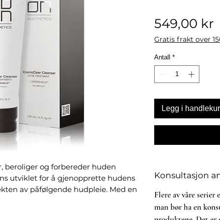
P
549,00 kr
Gratis frakt over 1
Antall
*
Legg i handleku
 beroliger og forbereder huden
Konsultasjon a
ns utviklet for å gjenopprette hudens
fekten av påfølgende hudpleie. Med en
Flere av våre serier
v AHA- og BHA-syrer gir den en mild,
man bør ha en konsu
renser i dybden uten å irritere.
produktene. Det er s