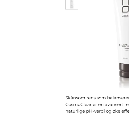
Skånsom rens som balanserer,
CosmoClear er en avansert re
naturlige pH-verdi og øke ef
nøye balansert kombinasjon a
men effektiv eksfoliering som 