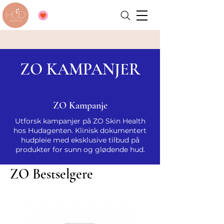
ZO KAMPANJER
ZO Kampanje
Utforsk kampanjer på ZO Skin Health
hos Hudagenten. Klinisk dokumentert
hudpleie med eksklusive tilbud på
produkter for sunn og glødende hud.
ZO Bestselgere