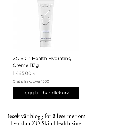
ZO Skin Health Hydrating
Creme 113g
Pris
1 495,00 kr
Gratis frakt over 1500
Legg til i handlekurv
Nyhet
Besøk vår blogg for å lese mer om
hvordan ZO Skin Health sine