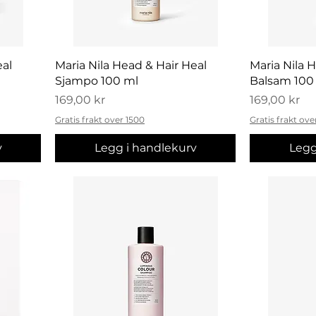
Hurtigvisning
H
eal
Maria Nila Head & Hair Heal
Maria Nila 
Sjampo 100 ml
Balsam 100
Pris
Pris
169,00 kr
169,00 kr
Gratis frakt over 1500
Gratis frakt ove
v
Legg i handlekurv
Legg