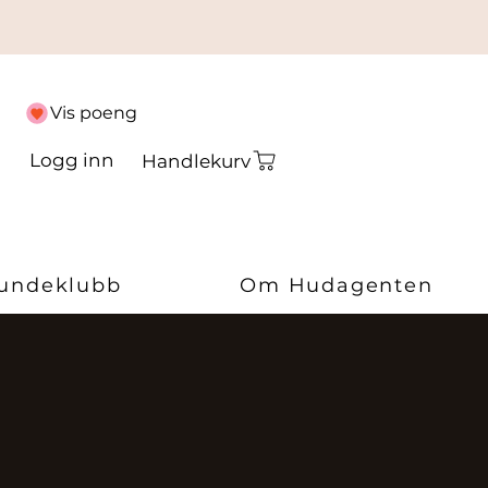
Vis poeng
Logg inn
Handlekurv
undeklubb
Om Hudagenten