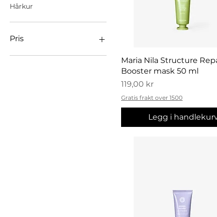
Hårkur
Pris
Hurtigvisning
Maria Nila Structure Rep
119 kr
419 kr
Booster mask 50 ml
Pris
119,00 kr
Gratis frakt over 1500
Legg i handlekur