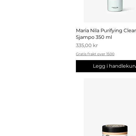
Hurtigvisning
Maria Nila Purifying Clea
Sjampo 350 ml
Pris
335,00 kr
Gratis frakt over 1500
Legg i handlekur