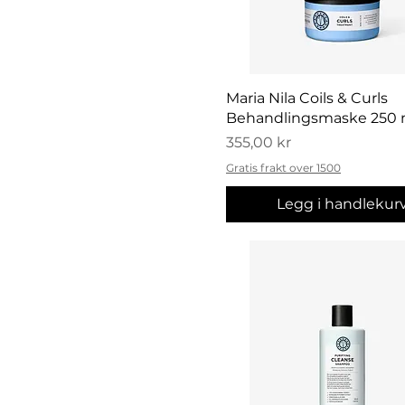
Hurtigvisning
Maria Nila Coils & Curls
Behandlingsmaske 250 
Pris
355,00 kr
Gratis frakt over 1500
Legg i handlekur