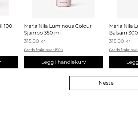
Hurtigvisning
H
il 100
Maria Nila Luminous Colour
Maria Nila 
Sjampo 350 ml
Balsam 300
Pris
Pris
315,00 kr
315,00 kr
Gratis frakt over 1500
Gratis frakt ove
v
Legg i handlekurv
Legg
Neste