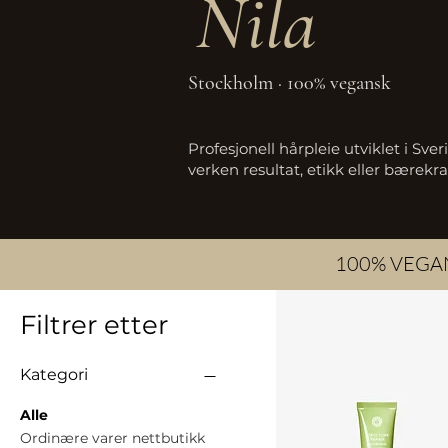
Nila
Stockholm · 100% vegansk
Profesjonell hårpleie utviklet i S
v
erken resultat, etikk eller bærekraf
100% VEGAN
Filtrer etter
Kategori
Alle
Ordinære varer nettbutikk