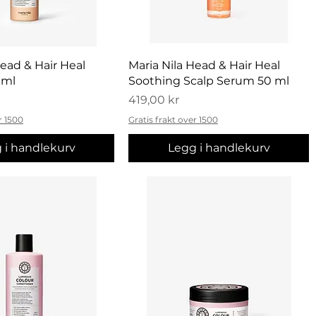
urtigvisning
Hurtigvisning
Head & Hair Heal
Maria Nila Head & Hair Heal
 ml
Soothing Scalp Serum 50 ml
Pris
419,00 kr
r 1500
Gratis frakt over 1500
 i handlekurv
Legg i handlekurv