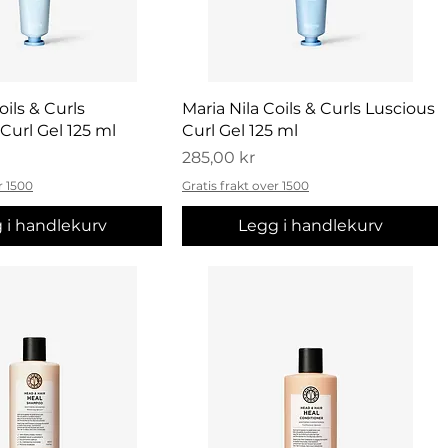
urtigvisning
Hurtigvisning
oils & Curls
Maria Nila Coils & Curls Luscious
Curl Gel 125 ml
Curl Gel 125 ml
Pris
285,00 kr
r 1500
Gratis frakt over 1500
 i handlekurv
Legg i handlekurv