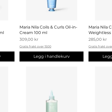
Hurtigvisning
H
Maria Nila Coils & Curls Oil-in-
Maria Nila C
ml
Cream 100 ml
Weightless 
Pris
Pris
309,00 kr
285,00 kr
Gratis frakt over 1500
Gratis frakt ove
v
Legg i handlekurv
Legg