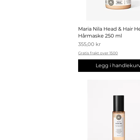
Hurtigvisning
Maria Nila Head & Hair H
Hårmaske 250 ml
Pris
355,00 kr
Gratis frakt over 1500
Legg i handlekur