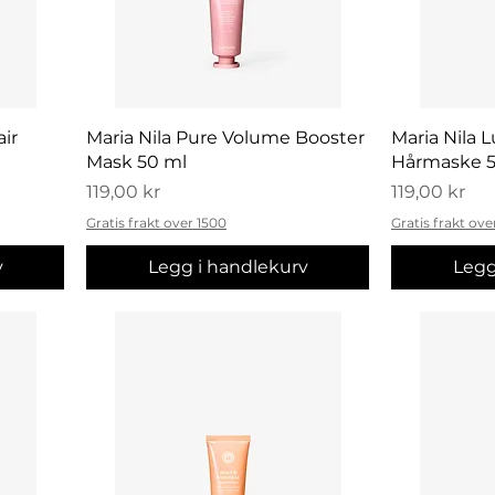
Hurtigvisning
H
air
Maria Nila Pure Volume Booster
Maria Nila 
Mask 50 ml
Hårmaske 5
Pris
Pris
119,00 kr
119,00 kr
Gratis frakt over 1500
Gratis frakt ove
v
Legg i handlekurv
Legg