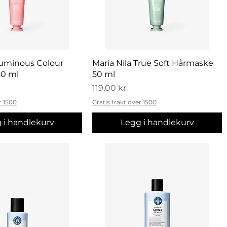
urtigvisning
Hurtigvisning
Luminous Colour
Maria Nila True Soft Hårmaske
0 ml
50 ml
Pris
119,00 kr
r 1500
Gratis frakt over 1500
 i handlekurv
Legg i handlekurv