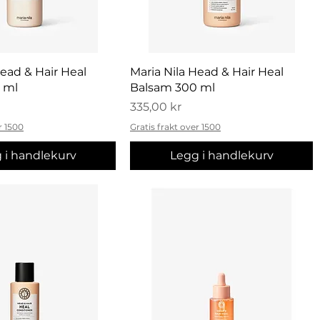
urtigvisning
Hurtigvisning
Head & Hair Heal
Maria Nila Head & Hair Heal
 ml
Balsam 300 ml
Pris
335,00 kr
r 1500
Gratis frakt over 1500
 i handlekurv
Legg i handlekurv