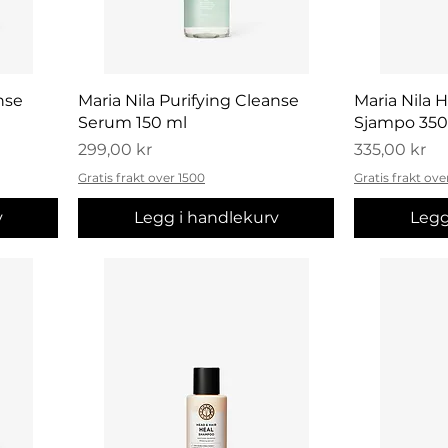
Hurtigvisning
H
nse
Maria Nila Purifying Cleanse
Maria Nila 
Serum 150 ml
Sjampo 350
Pris
Pris
299,00 kr
335,00 kr
Gratis frakt over 1500
Gratis frakt ove
v
Legg i handlekurv
Legg