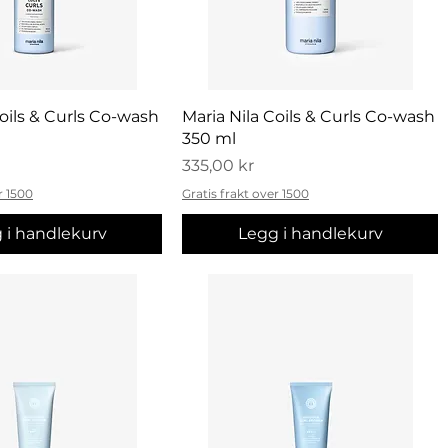
urtigvisning
Hurtigvisning
Coils & Curls Co-wash
Maria Nila Coils & Curls Co-wash
350 ml
Pris
335,00 kr
r 1500
Gratis frakt over 1500
 i handlekurv
Legg i handlekurv