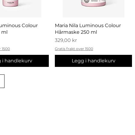
urtigvisning
Hurtigvisning
Luminous Colour
Maria Nila Luminous Colour
 ml
Hårmaske 250 ml
Pris
329,00 kr
r 1500
Gratis frakt over 1500
 i handlekurv
Legg i handlekurv