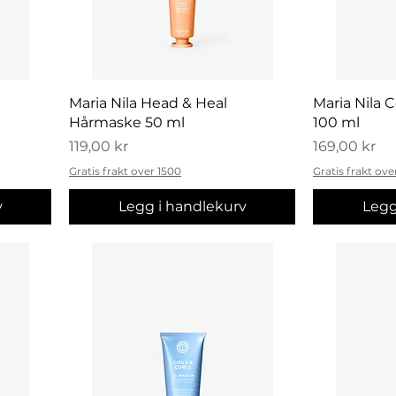
Hurtigvisning
H
Maria Nila Head & Heal
Maria Nila 
Hårmaske 50 ml
100 ml
Pris
Pris
119,00 kr
169,00 kr
Gratis frakt over 1500
Gratis frakt ove
v
Legg i handlekurv
Legg