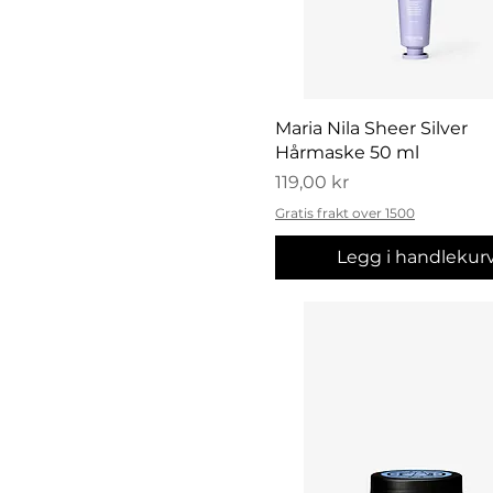
Hurtigvisning
Maria Nila Sheer Silver
Hårmaske 50 ml
Pris
119,00 kr
Gratis frakt over 1500
Legg i handlekur