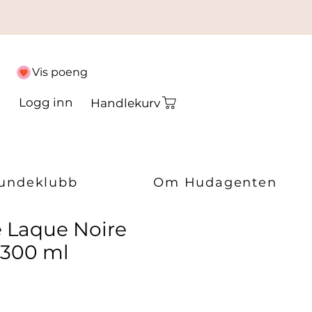
Vis poeng
Logg inn
Handlekurv
undeklubb
Om Hudagenten
e Laque Noire
 300 ml
ris