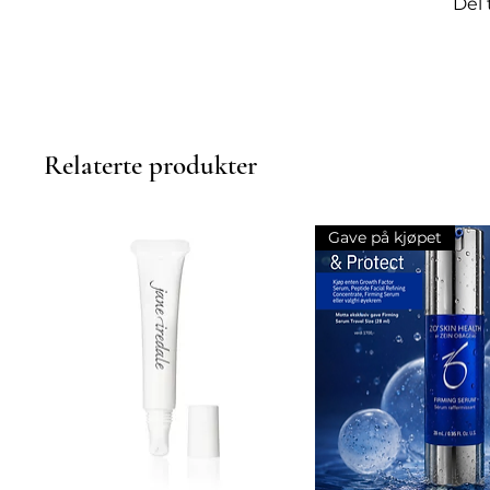
Del 
Relaterte produkter
Gave på kjøpet