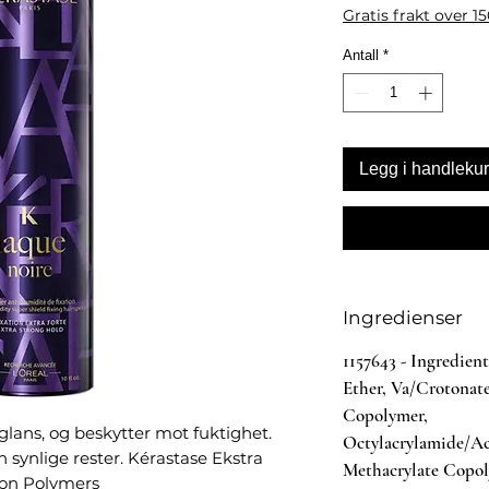
Gratis frakt over 1
Antall
*
Legg i handleku
Ingredienser
1157643 - Ingredien
Ether, Va/Crotonat
Copolymer,
glans, og beskytter mot fuktighet.
Octylacrylamide/Ac
n synlige rester. Kérastase Ekstra
Methacrylate Copo
ion Polymers