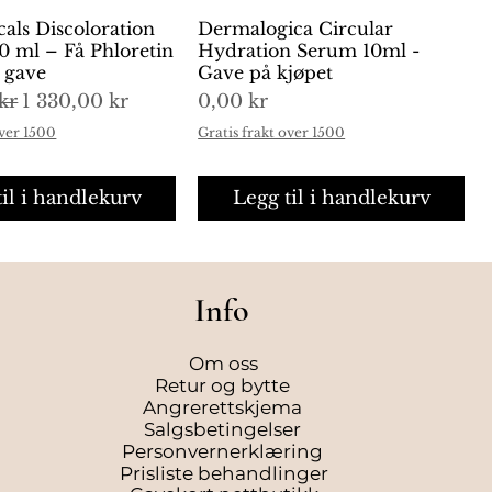
cals Discoloration
urtigvisning
Dermalogica Circular
Hurtigvisning
0 ml – Få Phloretin
Hydration Serum 10ml -
i gave
Gave på kjøpet
is
Salgspris
Pris
kr
1 330,00 kr
0,00 kr
over 1500
Gratis frakt over 1500
til i handlekurv
Legg til i handlekurv
Info
Om oss
Retur og bytte
Angrerettskjema
Salgsbetingelser
Personvernerklæring
Prisliste behandlinger