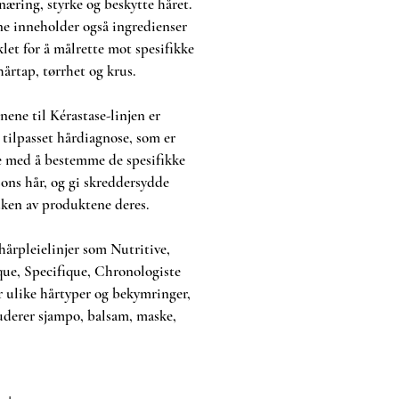
 næring, styrke og beskytte håret.
e inneholder også ingredienser
klet for å målrette mot spesifikke
årtap, tørrhet og krus.
ene til Kérastase-linjen er
 tilpasset hårdiagnose, som er
pe med å bestemme de spesifikke
sons hår, og gi skreddersydde
uken av produktene deres.
hårpleielinjer som Nutritive,
que, Specifique, Chronologiste
 ulike hårtyper og bekymringer,
uderer sjampo, balsam, maske,