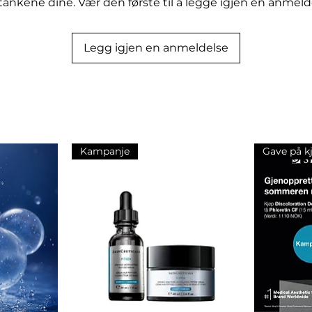
tankene dine. Vær den første til å legge igjen en anmeld
Legg igjen en anmeldelse
Kampanje
Gave på k