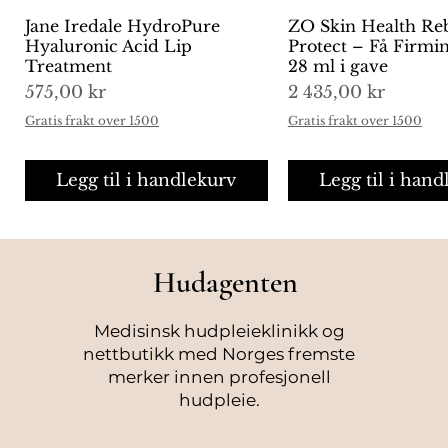
Jane Iredale HydroPure
Hurtigvisning
ZO Skin Health Re
Hurtigvisni
Hyaluronic Acid Lip
Protect – Få Firm
Treatment
28 ml i gave
Pris
Pris
575,00 kr
2 435,00 kr
Gratis frakt over 1500
Gratis frakt over 1500
Legg til i handlekurv
Legg til i hand
Hudagenten
Medisinsk hudpleieklinikk og
nettbutikk med Norges fremste
merker innen profesjonell
hudpleie.