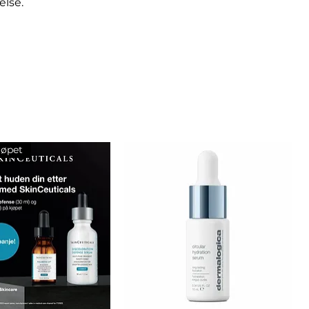
else.
jøpet