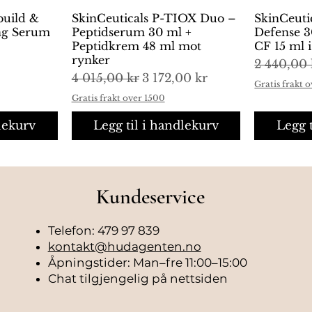
build &
ng
SkinCeuticals P-TIOX Duo –
Hurtigvisning
SkinCeuti
H
ing Serum
Peptidserum 30 ml +
Defense 3
Peptidkrem 48 ml mot
CF 15 ml 
rynker
Vanlig pr
2 440,00 
Vanlig pris
Salgspris
4 015,00 kr
3 172,00 kr
Gratis frakt 
Gratis frakt over 1500
lekurv
Legg til i handlekurv
Legg 
Kundeservice
Telefon: 479 97 839
kontakt@hudagenten.no
Åpningstider: Man–fre 11:00–15:00
Chat tilgjengelig på nettsiden