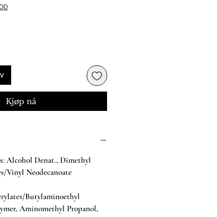
500
rv
Kjøp nå
ts: Alcohol Denat., Dimethyl
es/Vinyl Neodecanoate
rylates/Butylaminoethyl
lymer, Aminomethyl Propanol,