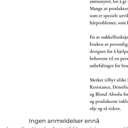
aminosyrer, for å gi
Mange av produkten
som er spesielt utvi
hårproblemer, som h
En av nøkkelfunksjon
bruken av personlig
designet for å hjel
behovene til en per
anbefalinger for br
Merket tilbyr ulike 
Resistance, Densifi
og Blond Absolu for
og produktene inkl
olje og så videre.
Ingen anmeldelser ennå