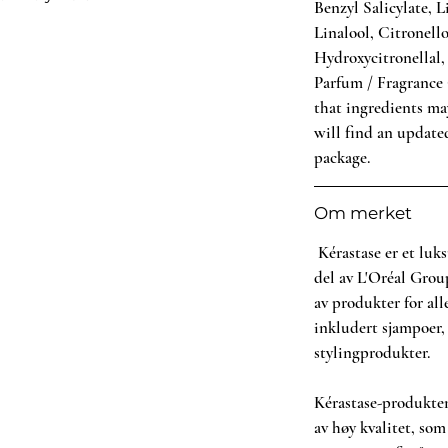
Benzyl Salicylate, 
Linalool, Citronell
t hår på ca 20 cm avstand. Spray på
Hydroxycitronellal
hold.
Parfum / Fragrance (
that ingredients ma
will find an updated
package.
Om merket
Kérastase er et luk
del av L'Oréal Group
av produkter for al
inkludert sjampoer,
stylingprodukter.
Kérastase-produkte
av høy kvalitet, som