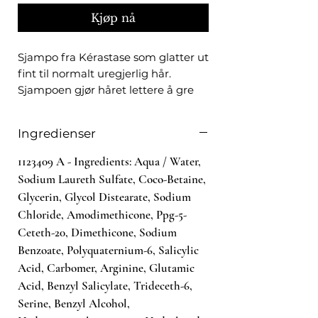
Kjøp nå
Sjampo fra Kérastase som glatter ut
fint til normalt uregjerlig hår.
Sjampoen gjør håret lettere å gre
og forhindrer brusete hår uten å
gjøre det tungt.- Forhindrer brusete
Ingredienser
hår svært effektivt
- Håret blir enklere å gre
1123409 A - Ingredients: Aqua / Water,
- Gjør håret lett og bevegelig
Sodium Laureth Sulfate, Coco-Betaine,
- Håret blir mykt, glansfullt og
Glycerin, Glycol Distearate, Sodium
spenstig
Chloride, Amodimethicone, Ppg-5-
- Gir en glatt finish
Ceteth-20, Dimethicone, Sodium
Benzoate, Polyquaternium-6, Salicylic
Fordeles i vått hår, massér inn og
Acid, Carbomer, Arginine, Glutamic
skyll godt ut. Til daglig bruk.
Acid, Benzyl Salicylate, Trideceth-6,
250 ml
Serine, Benzyl Alcohol,