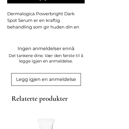
Dermalogica Powerbright Dark
Spot Serum er en kraftig
behandling som gir huden din en
jevnere og mer strålende glød. Den
avanserte formelen er spesielt
designet for å redusere synligheten
Ingen anmeldelser ennå
av mørke flekker, solskader og
Del tankene dine. Vær den første til å
ujevn hudtone. Serumet inneholder
legge igjen en anmeldelse.
vitamin C og algeekstrakt som
jobber sammen for å lysne huden
Legg igjen en anmeldelse
samtidig som de beskytter mot frie
radikaler.
Relaterte produkter
For best resultater, påfør noen
dråper serum på renset hud
morgen og kveld. Masser forsiktig
inn til produktet er absorbert, og
følg opp med fuktighetskrem og