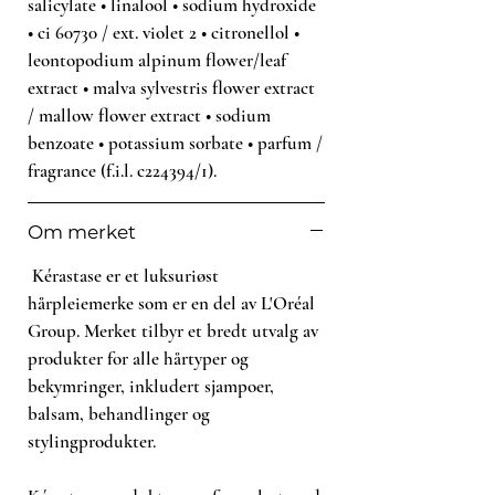
håret.
salicylate • linalool • sodium hydroxide
Fordel ned til tuppene, kam
• ci 60730 / ext. violet 2 • citronellol •
deretter gjennom for å fordele
leontopodium alpinum flower/leaf
produktet.
extract • malva sylvestris flower extract
Føn håret tørt eller la det
/ mallow flower extract • sodium
lufttørke.
benzoate • potassium sorbate • parfum /
I tørt hår, påfør i tørt hår etter
fragrance (f.i.l. c224394/1).
føning eller lufttørking som siste
finish for å temme kruset hår og
gi håret glans.
Om merket
Style etter eget ønske.
Kérastase er et luksuriøst
hårpleiemerke som er en del av L'Oréal
Group. Merket tilbyr et bredt utvalg av
produkter for alle hårtyper og
bekymringer, inkludert sjampoer,
balsam, behandlinger og
stylingprodukter.