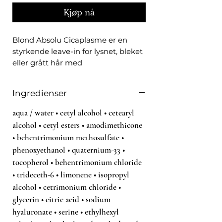
Kjøp nå
Blond Absolu Cicaplasme er en
styrkende leave-in for lysnet, bleket
eller grått hår med
varmebeskyttelse. Cicaplasme er
tilsatt hyaluronsyre og edelweiss-
Ingredienser
blomster, og bidrar til å lukke
splittede spisser og glatte ut
aqua / water • cetyl alcohol • cetearyl
hårfibrene. Cicaplasme beskytter
alcohol • cetyl esters • amodimethicone
håret mot varme opptil 230 °C,
• behentrimonium methosulfate •
inneholder UV-filter som beskytter
phenoxyethanol • quaternium-33 •
håret og gjør det mykt og strålende.
tocopherol • behentrimonium chloride
• trideceth-6 • limonene • isopropyl
Bruk:
alcohol • cetrimonium chloride •
Påføres i hånkletørket hår.
glycerin • citric acid • sodium
Ta 2 til 4 pumpetrykk, avhengig
av lengden eller tykkelsen på
hyaluronate • serine • ethylhexyl