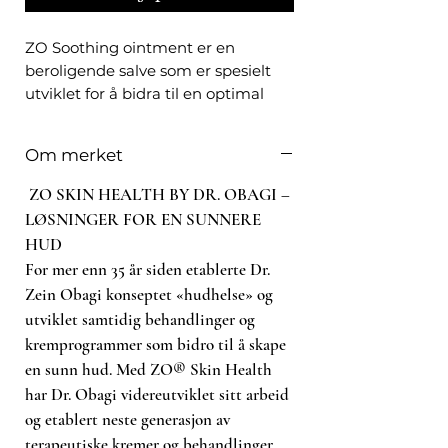
ZO Soothing ointment er en
beroligende salve som er spesielt
utviklet for å bidra til en optimal
helbredelse etter kliniske
behandlinger. Den har en unik
Om merket
formel som bidrar til cellulær
regenerering og syntese av
ZO SKIN HEALTH BY DR. OBAGI –
glykosaminoglykaner, samtidig som
LØSNINGER FOR EN SUNNERE
den lindrer irritert hud. Denne
HUD
salven forhindrer også oppsprukket
For mer enn 35 år siden etablerte Dr.
hud og skorpedannelse, og gir
Zein Obagi konseptet «hudhelse» og
huden en myk og glatt følelse. Med
utviklet samtidig behandlinger og
ZO Skin Health Soothing ointment
kremprogrammer som bidro til å skape
kan du være sikker på at huden din
en sunn hud. Med ZO® Skin Health
får den beste pleien etter en
behandling.
har Dr. Obagi videreutviklet sitt arbeid
og etablert neste generasjon av
terapeutiske kremer og behandlinger.