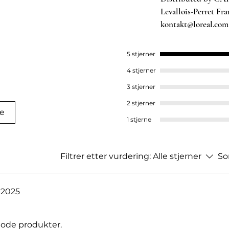
glød. AGE Interrupter Advanced
Levallois-Perret Fra
egn på aldring, som fine linjer, rynker
kontakt@loreal.com​
r du med en gratis HA Intensifier 15ml
ghet og bidrar til å redusere synlige
ticals Kampanje i dag og opplev en
5 stjerner
4 stjerner
3 stjerner
2 stjerner
se
1 stjerne
Filtrer etter vurdering:
Alle stjerner
So
. 2025
 Gode produkter.