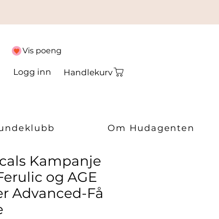
Vis poeng
Logg inn
Handlekurv
undeklubb
Om Hudagenten
icals Kampanje
Ferulic og AGE
ter Advanced-Få
e