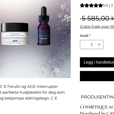
Vurderingen er 5.0
5.0 | 
 5 585,00 k
Gratis frakt over 1
Antall
*
Legg i handleku
C E Ferulic og AGE Interrupter
 perfekte hudpleiekit for deg som
PRODUSENTINF
og bekjempe aldringstegn. C E
mbinasjon av 15% ren vitamin C,
COSMETIQUE AC
beskytter huden mot frie radikaler og
Distributed by CAI