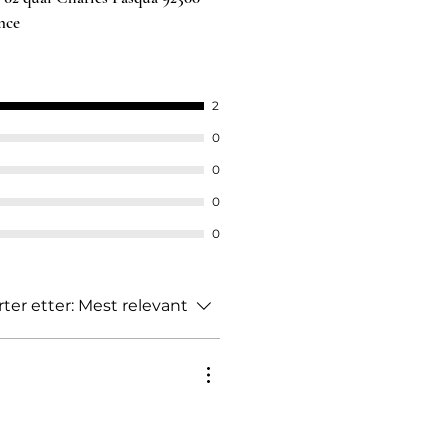
nce​
2
0
0
0
0
rter etter:
Mest relevant