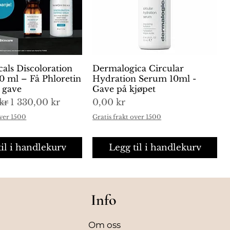
cals Discoloration
urtigvisning
Dermalogica Circular
Hurtigvisning
0 ml – Få Phloretin
Hydration Serum 10ml -
i gave
Gave på kjøpet
is
Salgspris
Pris
kr
1 330,00 kr
0,00 kr
over 1500
Gratis frakt over 1500
til i handlekurv
Legg til i handlekurv
Info
Om oss