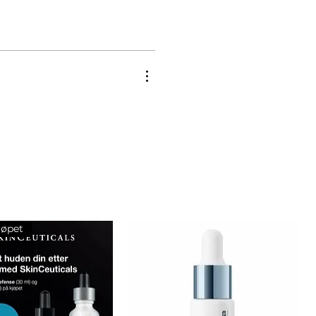
jøpet