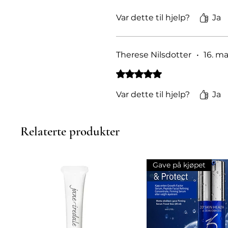
Var dette til hjelp?
Ja
Therese Nilsdotter
•
16. ma
Gitt 5 av 5 stjerner.
Var dette til hjelp?
Ja
Relaterte produkter
Gave på kjøpet