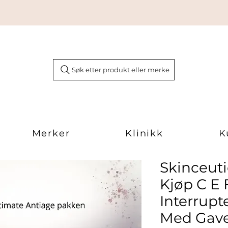
Søk etter produkt eller merke
Merker
Klinikk
K
Skinceut
Kjøp C E 
Interrup
Med Gav