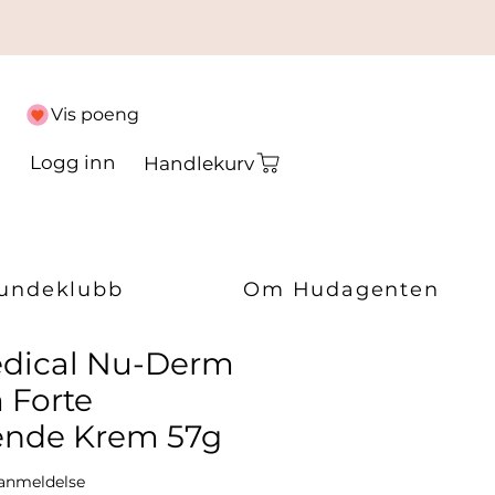
Vis poeng
Logg inn
Handlekurv
undeklubb
Om Hudagenten
dical Nu-Derm
 Forte
rende Krem 57g
 av fem stjerner basert på 1 anmeldelse
1 anmeldelse