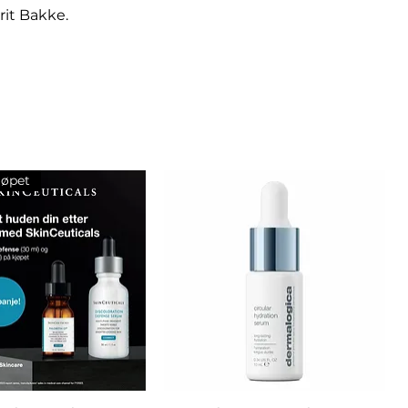
uden, hudskader,
rit Bakke.
akne og solskader, og er primært
m hudleger, plastikkirurger ,
ndre hudpleiere.
jøpet