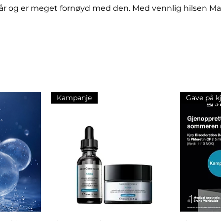
tidlig aldring av h
 år og er meget fornøyd med den. Med vennlig hilsen Ma
hyperpigmentering, 
tilgjengelige gjenno
medisinske spa og a
Kampanje
Gave på k