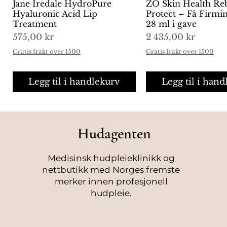
Jane Iredale HydroPure
Hurtigvisning
ZO Skin Health Re
Hurtigvisni
Hyaluronic Acid Lip
Protect – Få Firm
Treatment
28 ml i gave
Pris
Pris
575,00 kr
2 435,00 kr
Gratis frakt over 1500
Gratis frakt over 1500
Legg til i handlekurv
Legg til i hand
Hudagenten
Medisinsk hudpleieklinikk og
nettbutikk med Norges fremste
merker innen profesjonell
hudpleie.