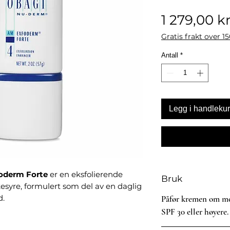
1 279,00 k
Gratis frakt over 1
Antall
*
Legg i handleku
oderm Forte
er en eksfolierende
Bruk
syre, formulert som del av en daglig
d.
Påfør kremen om mo
SPF 30 eller høyere.