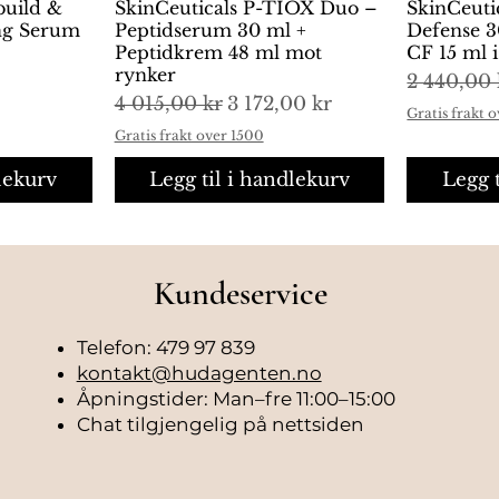
build &
ng
SkinCeuticals P-TIOX Duo –
Hurtigvisning
SkinCeuti
H
ing Serum
Peptidserum 30 ml +
Defense 3
Peptidkrem 48 ml mot
CF 15 ml 
rynker
Vanlig pr
2 440,00 
Vanlig pris
Salgspris
4 015,00 kr
3 172,00 kr
Gratis frakt 
Gratis frakt over 1500
lekurv
Legg til i handlekurv
Legg 
Kundeservice
Telefon: 479 97 839
kontakt@hudagenten.no
Åpningstider: Man–fre 11:00–15:00
Chat tilgjengelig på nettsiden