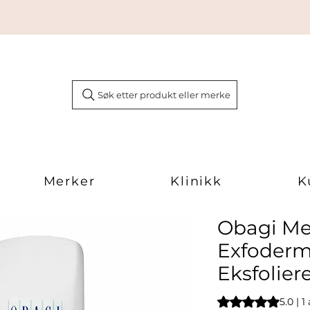
Søk etter produkt eller merke
Merker
Klinikk
K
Obagi Me
Exfoderm
Eksfolie
Vurderingen er 5.0
5.0 | 