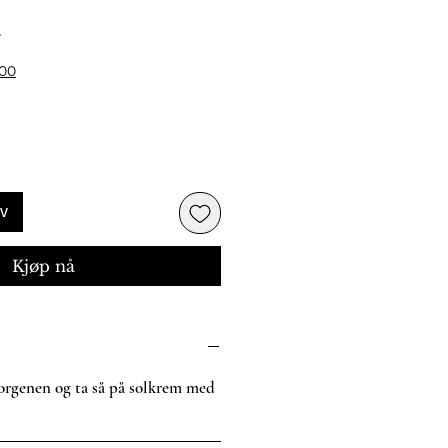
Pris
r
500
rv
Kjøp nå
rgenen og ta så på solkrem med