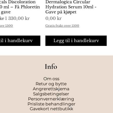
cals Discoloration
urtigvisning
Dermalogica Circular
Hurtigvisning
0 ml – Få Phloretin
Hydration Serum 10ml -
i gave
Gave på kjøpet
is
Salgspris
Pris
kr
1 330,00 kr
0,00 kr
over 1500
Gratis frakt over 1500
til i handlekurv
Legg til i handlekurv
Info
Om oss
Retur og bytte
Angrerettskjema
Salgsbetingelser
Personvernerklæring
Prisliste behandlinger
Gavekort nettbutikk