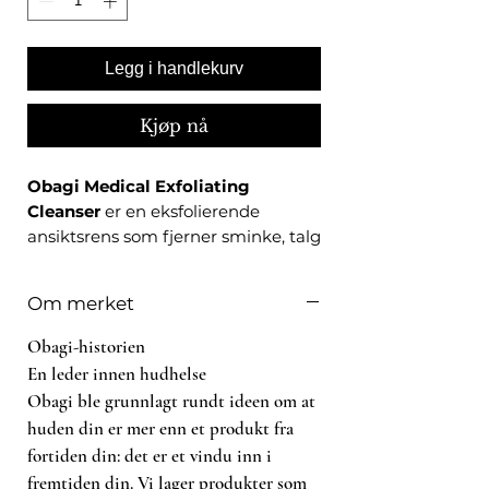
Legg i handlekurv
Kjøp nå
Obagi Medical Exfoliating
Cleanser
er en eksfolierende
ansiktsrens som fjerner sminke, talg
og døde hudceller, formulert som
første steg i en daglig
Om merket
hudpleierutine.
Obagi-historien
Egenskaper
En leder innen hudhelse
Obagi ble grunnlagt rundt ideen om at
Eksfolierende gel-konsistens
huden din er mer enn et produkt fra
Fjerner sminke og urenheter
fortiden din: det er et vindu inn i
Egnet for daglig bruk morgen og
fremtiden din. Vi lager produkter som
kveld