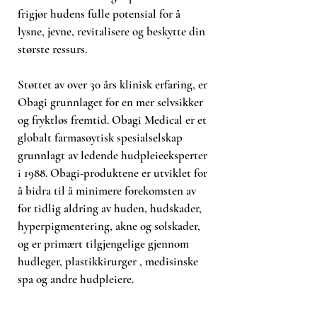
frigjør hudens fulle potensial for å
For ansikt og hals
lysne, jevne, revitalisere og beskytte din
Etterlater huden myk og glatt
største ressurs.
Passer for
Støttet av over 30 års klinisk erfaring, er
For normal og fet hud, og hud med
Obagi grunnlaget for en mer selvsikker
tendens til tette porer eller ujevn
og fryktløs fremtid. Obagi Medical er et
struktur. Sensitiv hud bør starte
globalt farmasøytisk spesialselskap
med 1–2 ganger i uken.
grunnlagt av ledende hudpleieeksperter
i 1988. Obagi-produktene er utviklet for
Bruksanvisning
å bidra til å minimere forekomsten av
for tidlig aldring av huden, hudskader,
Fukt ansikt og hals med lunkent
hyperpigmentering, akne og solskader,
vann. Massér en liten mengde inn i
huden i sirkulære bevegelser. Skyll
og er primært tilgjengelige gjennom
grundig og klapp huden tørr. Bruk
hudleger, plastikkirurger , medisinske
alltid bredspektret SPF 30 eller
spa og andre hudpleiere.
høyere på dagtid.