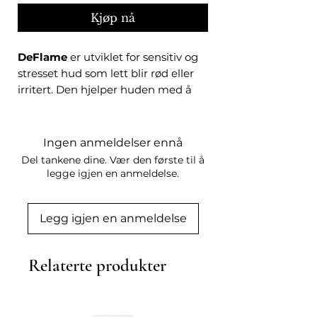
Kjøp nå
DeFlame
er utviklet for sensitiv og
stresset hud som lett blir rød eller
irritert. Den hjelper huden med å
roe seg ned, styrker barrieren og
bidrar til raskere komfort etter
kosmetiske prosedyrer eller ytre
Ingen anmeldelser ennå
påvirkning. Passer utmerket for hud
Del tankene dine. Vær den første til å
som trenger ekstra pleie og
legge igjen en anmeldelse.
balanse.
Produktet støtter hudens naturlige
Legg igjen en anmeldelse
fornyelsesprosess og gir et mer
jevnt, balansert og friskt utseende.
Ved bruk etter kosmetiske
Relaterte produkter
behandlinger:
Hjelper huden å gjenvinne
balanse og glød