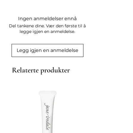
effekt, dekk håret med en dusjhette 
250 ml
og sett deg i et varmt rom eller 
bruk lett varme. Varme åpner 
Ingen anmeldelser ennå
hårets kutikkel og øker opptaket.

Del tankene dine. Vær den første til å
Ingredienser:

legge igjen en anmeldelse.
Aqua, Cetearyl Alcohol, 
Behentrimonium Chloride, Cocos 
Nucifera Oil, Butyrospermum Parkii 
Legg igjen en anmeldelse
Butter, Panthenol, Glycerin, 
Hydrolyzed Wheat Protein, 
Relaterte produkter
Phenoxyethanol, Lactic Acid, 
Parfum