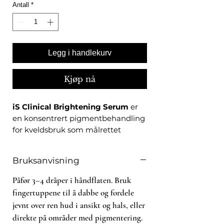
Antall
*
Legg i handlekurv
Kjøp nå
iS Clinical Brightening Serum
er
en konsentrert pigmentbehandling
for kveldsbruk som målrettet
reduserer mørke flekker, melasma
og ujevn hudtone. Den lette
Bruksanvisning
serumformelen kombinerer alfa-
arbutin, norsk kelp,
Påfør 3–4 dråper i håndflaten. Bruk
sukkerrørekstrakt, bilberry og
fingertuppene til å dabbe og fordele
soppekstrakt – botaniske aktive
jevnt over ren hud i ansikt og hals, eller
ingredienser som synergistisk
direkte på områder med pigmentering.
hemmer pigmentdannelse og gir