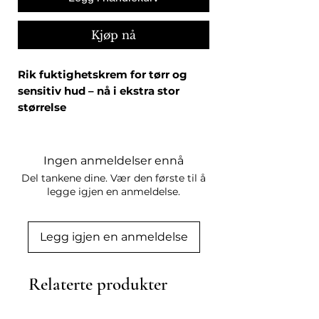
Kjøp nå
Rik fuktighetskrem for tørr og
sensitiv hud – nå i ekstra stor
størrelse
Intensive Moisture Balance er en
nærende og beskyttende
fuktighetskrem utviklet for
tørr,
Ingen anmeldelser ennå
sensitiv og lipidfattig hud
.
Del tankene dine. Vær den første til å
Kremen gir umiddelbar komfort,
legge igjen en anmeldelse.
tilfører intensiv fukt og styrker
hudens naturlige barriere – perfekt
Legg igjen en anmeldelse
for hud som føles stram, sår eller
dehydrert.
Jumbo-størrelsen på 150 ml er ideell
Relaterte produkter
for daglig bruk og gir
maksimal
verdi for deg som trenger ekstra