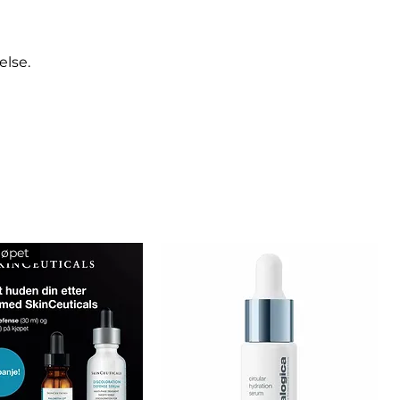
else.
jøpet