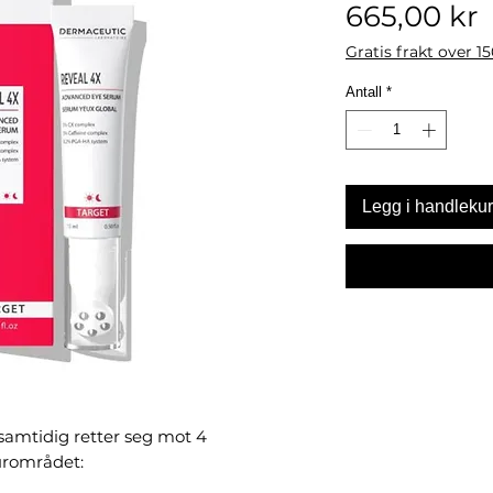
P
665,00 kr
Gratis frakt over 1
Antall
*
Legg i handleku
amtidig retter seg mot 4
urområdet: