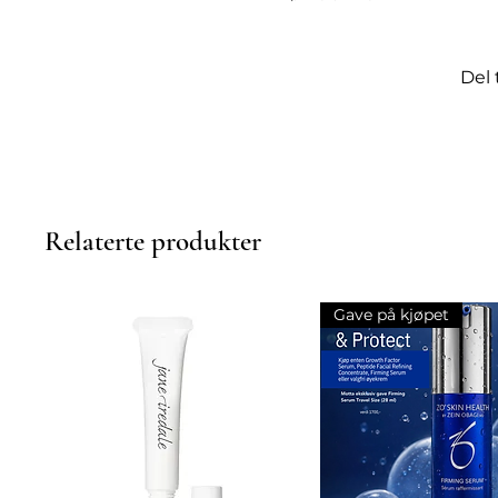
Poser under øynene
Fine linjer
Dehydrering
Del 
Dens synergiske blanding av k
kombinert med en ZAMAC-appli
vannretensjon og pigmenterin
Testet under oftalmologisk ko
Passer for alle hudtyper
Relaterte produkter
Gave på kjøpet