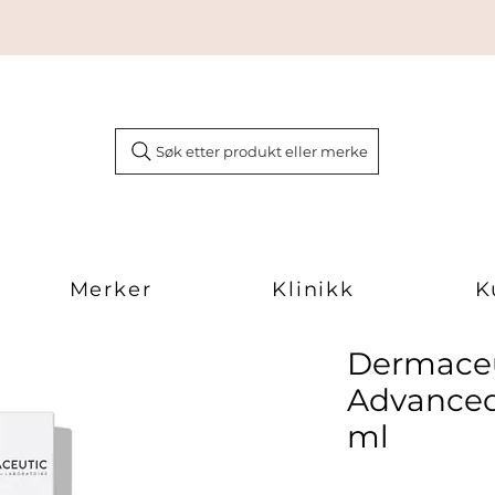
Søk etter produkt eller merke
Merker
Klinikk
K
Dermaceu
Advanced
ml