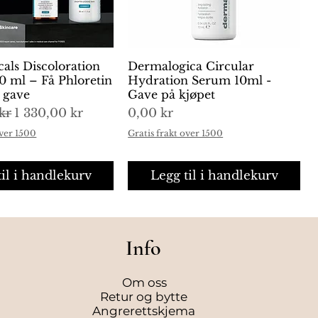
cals Discoloration
urtigvisning
Dermalogica Circular
Hurtigvisning
0 ml – Få Phloretin
Hydration Serum 10ml -
i gave
Gave på kjøpet
is
Salgspris
Pris
kr
1 330,00 kr
0,00 kr
over 1500
Gratis frakt over 1500
til i handlekurv
Legg til i handlekurv
Info
Om oss
Retur og bytte
Angrerettskjema