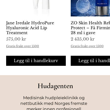
Jane Iredale HydroPure
Hurtigvisning
ZO Skin Health Re
Hurtigvisni
Hyaluronic Acid Lip
Protect – Få Firm
Treatment
28 ml i gave
Pris
Pris
575,00 kr
2 435,00 kr
Gratis frakt over 1500
Gratis frakt over 1500
Legg til i handlekurv
Legg til i hand
Hudagenten
Medisinsk hudpleieklinikk og
nettbutikk med Norges fremste
merker innen profesjonell