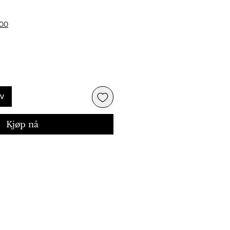
ris
500
rv
Kjøp nå