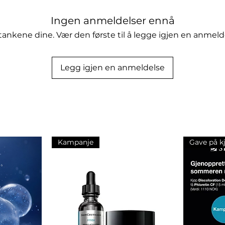
Ingen anmeldelser ennå
tankene dine. Vær den første til å legge igjen en anmeld
raftige aktive ingredienser,
kator, virker på mikrosirkulasjon,
g i dette delikate området.
Legg igjen en anmeldelse
ntroll
Kampanje
Gave på k