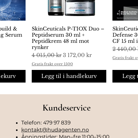
build &
ng
SkinCeuticals P-TIOX Duo –
Hurtigvisning
SkinCeuti
H
ing Serum
Peptidserum 30 ml +
Defense 3
Peptidkrem 48 ml mot
CF 15 ml 
rynker
Vanlig pr
2 440,00 
Vanlig pris
Salgspris
4 015,00 kr
3 172,00 kr
Gratis frakt 
Gratis frakt over 1500
lekurv
Legg til i handlekurv
Legg 
Kundeservice
Telefon: 479 97 839
kontakt@hudagenten.no
Åpningstider: Man–fre 11:00–15:00