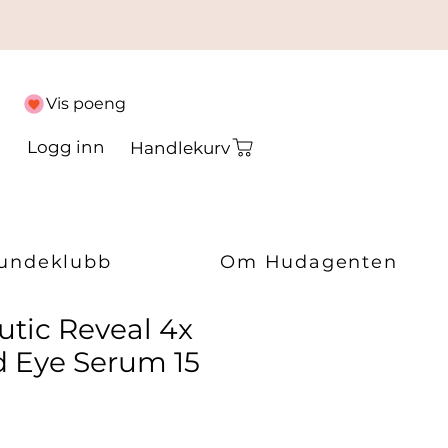
Vis poeng
Logg inn
Handlekurv
undeklubb
Om Hudagenten
tic Reveal 4x
 Eye Serum 15