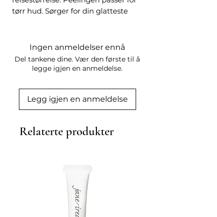
tørr hud. Sørger for din glatteste
hud noensinne og bekjemper
biokjemiske og ytre miljøfaktorer
som fremskynder hudaldring.
Ingen anmeldelser ennå
Peeler og dyprenser for en jevn
Del tankene dine. Vær den første til å
og myk hud
legge igjen en anmeldelse.
Absorberer luftforurensning og
fjerner giftstoffer fra porene
Legg igjen en anmeldelse
Motvirker skader fra
forurensning som fører til
aldringstegn
Relaterte produkter