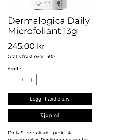
Dermalogica Daily
Microfoliant 13g
Pris
245,00 kr
Gratis frakt over 1500
Antall
*
Legg i handlekurv
Kjøp nå
Daily Superfoliant i praktisk
reisestørrelse. Peelingen passer for