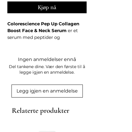
Kjøp nå
Colorescience Pep Up Collagen
Boost Face & Neck Serum
er et
serum med peptider og
antioksidanter, formulert som del
av en daglig rutine for ansikt og
hals.
Ingen anmeldelser ennå
Del tankene dine. Vær den første til å
Egenskaper
legge igjen en anmeldelse.
Med peptider og antioksidanter
Legg igjen en anmeldelse
Lett, raskt absorberende
konsistens
Egnet for daglig bruk morgen og
Relaterte produkter
kveld
Parfymefri
Vegansk og ikke testet på dyr