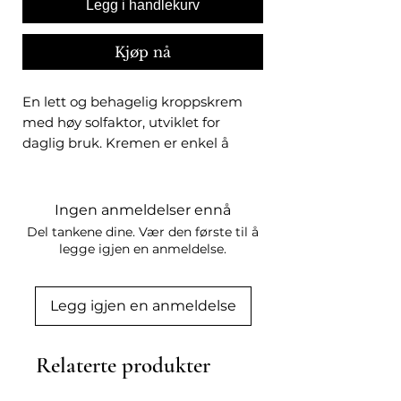
Legg i handlekurv
Kjøp nå
En lett og behagelig kroppskrem
med høy solfaktor, utviklet for
daglig bruk. Kremen er enkel å
påføre, absorberes raskt og passer
for hele familien. Formelen gir
bredspektret beskyttelse mot UVA-
Ingen anmeldelser ennå
og UVB-stråling, synlig lys (HEV) og
Del tankene dine. Vær den første til å
infrarød stråling (IR).
legge igjen en anmeldelse.
Kremen inneholder Heliocares
plantebaserte teknologi
Legg igjen en anmeldelse
FernblockⓇ og er formulert for å
støtte hudens naturlige balanse i
møte med ytre påvirkninger. Egnet
Relaterte produkter
for alle hudtyper. Vann-, sand- og
svettebestandig for langvarig