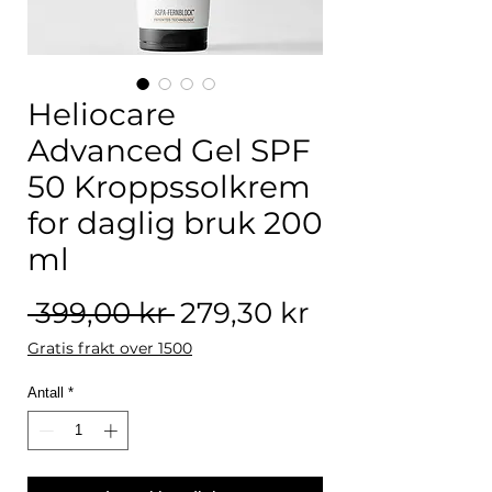
Heliocare
Advanced Gel SPF
50 Kroppssolkrem
for daglig bruk 200
ml
Vanlig pris
Salgspris
 399,00 kr 
279,30 kr
Gratis frakt over 1500
Antall
*