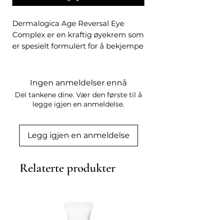
Dermalogica Age Reversal Eye 
Complex er en kraftig øyekrem som 
er spesielt formulert for å bekjempe 
aldringstegn rundt øynene. Denne 
avanserte formelen bidrar til å 
redusere synlige fine linjer, rynker 
Ingen anmeldelser ennå
og mørke ringer, samtidig som den 
Del tankene dine. Vær den første til å
styrker og jevner ut huden. Med 
legge igjen en anmeldelse.
aktive ingredienser som retinol og 
ferulsyre, bidrar denne øyekremen 
Legg igjen en anmeldelse
til å forbedre hudens elastisitet og 
fasthet, samtidig som den gir intens 
fuktighet og næring til den 
Relaterte produkter
sensitive øyepartiet. Bruk morgen 
og kveld etter rens og tone for å 
oppnå en mer ungdommelig og 
strålende øyekontur.Dermalogica 
Age Reversal Eye Complex er en 