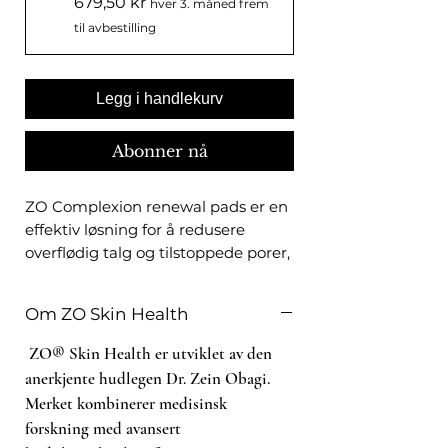
679,50 kr
hver 3. måned frem
til avbestilling
Legg i handlekurv
Abonner nå
ZO Complexion renewal pads er en
effektiv løsning for å redusere
overflødig talg og tilstoppede porer,
samtidig som den gir en mattende
effekt. Disse padsene kan brukes
Om ZO Skin Health
hver dag og trenger ikke skylles av,
noe som gjør dem perfekte for
ZO® Skin Health er utviklet av den
travle personer på farten. Produktet
anerkjente hudlegen Dr. Zein Obagi.
er ideelt for alle hudtyper, og vil
Merket kombinerer medisinsk
hjelpe deg med å opprettholde en
forskning med avansert
sunn og klar hud. Legg til ZO