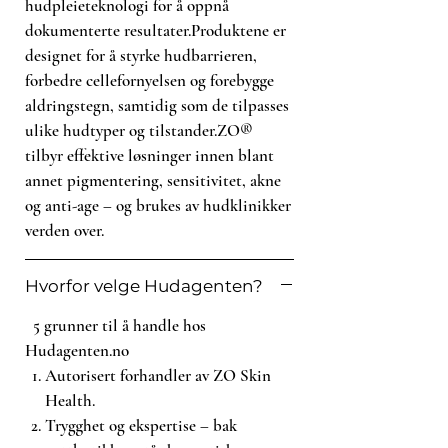
hudpleieteknologi for å oppnå
Complexion renewal pads i din
dokumenterte resultater.Produktene er
hudpleierutine og opplev den
designet for å styrke hudbarrieren,
fantastiske forskjellen selv
forbedre cellefornyelsen og forebygge
Fordeler
aldringstegn, samtidig som de tilpasses
• Reduserer talg på hudoverflaten
ulike hudtyper og tilstander.ZO®
og eksfolierer døde hudceller
tilbyr effektive løsninger innen blant
• Forebygger tilstopping av porer og
annet pigmentering, sensitivitet, akne
kviseutbrudd
og anti-age – og brukes av hudklinikker
• Tilfører fuktighet og antioksidanter
verden over.
• Virker inflammatorisk
Hvorfor velge Hudagenten?
Bruk
En pads brukes på ren og tørr hud
5 grunner til å handle hos
morgen og kveld.
Hudagenten.no
Autorisert forhandler av ZO Skin
Nøkkelingredienser
Health.
• Salisylsyre: Kjemisk eksfoliant,
Trygghet og ekspertise – bak
antiinflammatorisk, antibakteriell