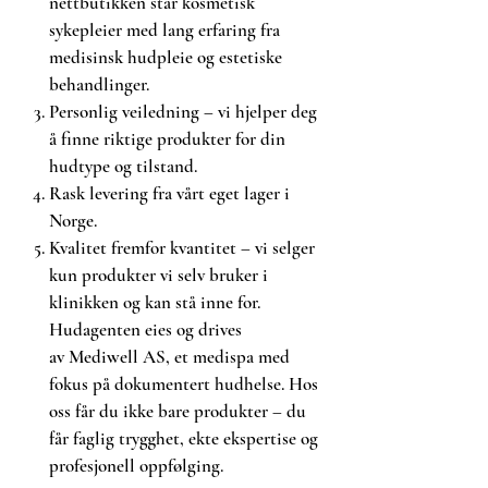
• Glykolsyre: Kjemisk eksfoliant
nettbutikken står kosmetisk
• Urea: Hydrant
sykepleier med lang erfaring fra
• Botanisk blanding: Antioksidanter,
medisinsk hudpleie og estetiske
antiirritanter
behandlinger.
Personlig veiledning – vi hjelper deg
Merk: Ny pad-materiale, samme
å finne riktige produkter for din
formel og effekt
hudtype og tilstand.
Vi ønsker å informere deg om at ZO
Rask levering fra vårt eget lager i
har oppdatert materialet
Norge.
i
Complexion Renewal Pads
: de
Kvalitet fremfor kvantitet – vi selger
nye padsene er laget i
100 % plant-
kun produkter vi selv bruker i
basert viskose
som et miljøvennlig
alternativ – og uten mikroplast. (ZO
klinikken og kan stå inne for.
omtaler dette som en del av deres
Hudagenten eies og drives
satsning på bærekraft).
av Mediwell AS, et medispa med
Dette betyr at padsene nå kan føles
fokus på dokumentert hudhelse. Hos
litt
tynnere eller tørrere i
oss får du ikke bare produkter – du
teksturen
enn tidligere varianter.
får faglig trygghet, ekte ekspertise og
Mange opplever en ny følelse ved
profesjonell oppfølging.
bruk, men
de aktive ingrediensene