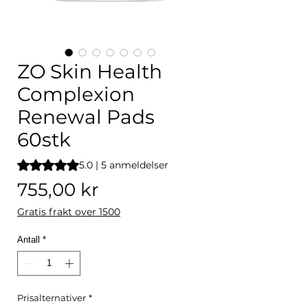
ZO Skin Health
Complexion
Renewal Pads
60stk
Vurderingen er 5.0 av fem stjerner basert på 5 anmeldelser
5.0 | 5 anmeldelser
Pris
755,00 kr
Gratis frakt over 1500
Antall
*
Prisalternativer
*