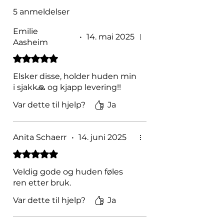
5 anmeldelser
Emilie
•
14. mai 2025
Aasheim
Gitt 5 av 5 stjerner.
Elsker disse, holder huden min
i sjakk🙏 og kjapp levering!!
Var dette til hjelp?
Ja
Anita Schaerr
•
14. juni 2025
Gitt 5 av 5 stjerner.
Veldig gode og huden føles
ren etter bruk.
Var dette til hjelp?
Ja