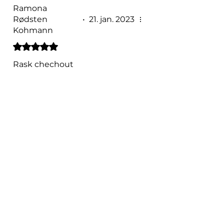
Ramona
Rødsten
•
21. jan. 2023
Kohmann
Gitt 5 av 5 stjerner.
Rask chechout
Var dette til hjelp?
Ja
Natalie Peck
•
28. nov. 2025
Gitt 5 av 5 stjerner.
Fantastisk !
Var dette til hjelp?
Ja
Svanhild Hardeland
•
27. mai
Gitt 5 av 5 stjerner.