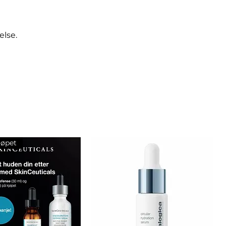
else.
jøpet