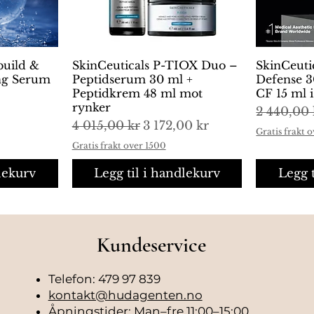
build &
ng
SkinCeuticals P-TIOX Duo –
Hurtigvisning
SkinCeuti
H
ing Serum
Peptidserum 30 ml +
Defense 3
Peptidkrem 48 ml mot
CF 15 ml 
rynker
Vanlig pr
2 440,00 
Vanlig pris
Salgspris
4 015,00 kr
3 172,00 kr
Gratis frakt 
Gratis frakt over 1500
lekurv
Legg til i handlekurv
Legg 
Kundeservice
Telefon: 479 97 839
kontakt@hudagenten.no
Åpningstider: Man–fre 11:00–15:00