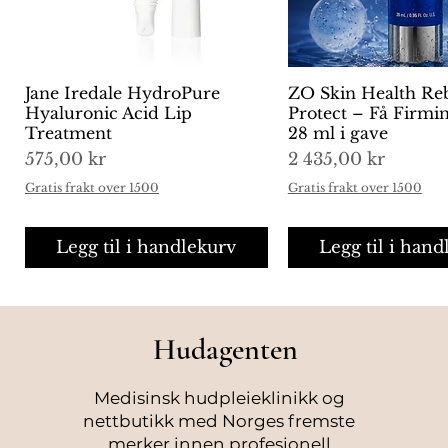
Jane Iredale HydroPure
Hurtigvisning
ZO Skin Health Re
Hurtigvisni
Hyaluronic Acid Lip
Protect – Få Firm
Treatment
28 ml i gave
Pris
Pris
575,00 kr
2 435,00 kr
Gratis frakt over 1500
Gratis frakt over 1500
Legg til i handlekurv
Legg til i hand
Hudagenten
Medisinsk hudpleieklinikk og
nettbutikk med Norges fremste
merker innen profesjonell