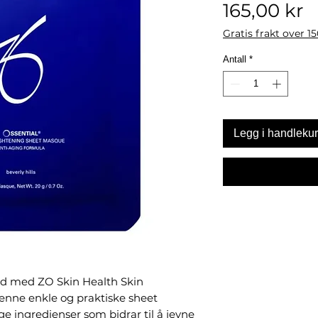
P
165,00 kr
Gratis frakt over 1
Antall
*
Legg i handleku
ød med ZO Skin Health Skin
enne enkle og praktiske sheet
e ingredienser som bidrar til å jevne