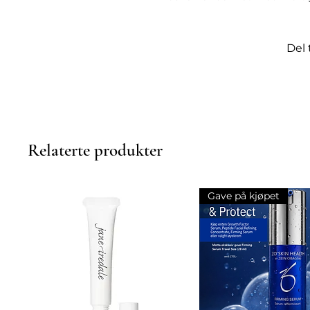
ut hudtonen, redusere synlig
friskt og ungdommelig utseend
hudleger for å sikre effektivit
Del 
regelmessig bruk kan du forv
ungdommelig hudtone. Gi deg 
hjemme med denne ZO Skin 
Relaterte produkter
Gave på kjøpet