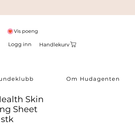
Vis poeng
Logg inn
Handlekurv
undeklubb
Om Hudagenten
ealth Skin
ing Sheet
 stk