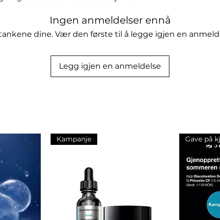
heten av mørke flekker og gi huden et
Ingen anmeldelser ennå
e. Formelen er spesielt utviklet av
et og sikkerhet for alle hudtyper. Med
tankene dine. Vær den første til å legge igjen en anmeld
ente en mer strålende, jevn og
selv en luksuriøs spa-opplevelse
Health Sheet Masque.
Legg igjen en anmeldelse
Kampanje
Gave på k