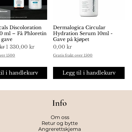
cals Discoloration
urtigvisning
Dermalogica Circular
Hurtigvisning
0 ml – Få Phloretin
Hydration Serum 10ml -
i gave
Gave på kjøpet
is
Salgspris
Pris
kr
1 330,00 kr
0,00 kr
over 1500
Gratis frakt over 1500
til i handlekurv
Legg til i handlekurv
Info
Om oss
Retur og bytte
Angrerettskjema