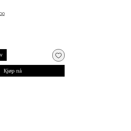
ris
500
rv
Kjøp nå