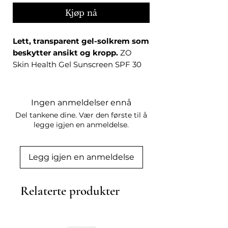
Kjøp nå
Lett, transparent gel-solkrem som
beskytter ansikt og kropp.
ZO
Skin Health Gel Sunscreen SPF 30
er en oil-free gel-formel som
smelter inn i huden og etterlater et
glatt, transparent finish — uten hvit
Ingen anmeldelser ennå
hinne. Bredspektret beskyttelse
Del tankene dine. Vær den første til å
mot UVA og UVB med ZOX12®-
legge igjen en anmeldelse.
komplekset, som gir opptil 12 timers
antioksidant-forsvar.
Legg igjen en anmeldelse
Klar, ikke-fettende konsistens som
passer både ansikt og kropp —
ideell for fet og kombinert hud, og
Relaterte produkter
for deg som ønsker ren UV-
beskyttelse uten pigmenter.
BRUK