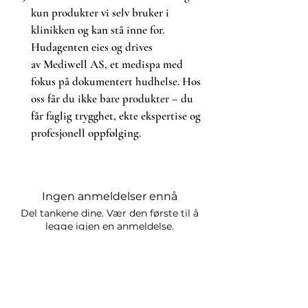
kun produkter vi selv bruker i
Påfør vann for å forvandle
rensemidlet til en melkeaktig
klinikken og kan stå inne for.
emulsjon som er lett å
Hudagenten eies og drives
skylle. Rens grundig.
av Mediwell AS, et medispa med
For å sikre grundig fjerning av tung
fokus på dokumentert hudhelse. Hos
sminke eller seig solkrem på ikke-
oss får du ikke bare produkter – du
sensibilisert hud, kan Balancing
får faglig trygghet, ekte ekspertise og
Cleansing Emulsion brukes som
profesjonell oppfølging.
en
forrens
etterfulgt av en ZO®
vannløselig rengjøringsmiddel:
Gentle Cleanser, Exfoliating
Cleanser eller Hydrating Cleanser.
Ingen anmeldelser ennå
Del tankene dine. Vær den første til å
Ingredienser
legge igjen en anmeldelse.
Etylheksylpalmitat,
kaprylsyre/kaprintriglyserid,
glyserin, C12-15 alkylbenzoat,
Legg igjen en anmeldelse
vann/vann/Eau, sukroselaurat,
sukrosestearat, Avena Sativa (havre)