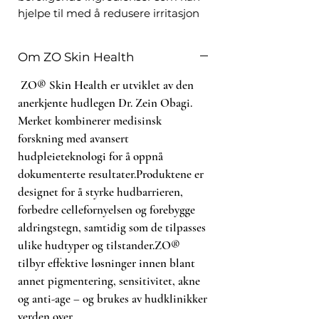
hjelpe til med å redusere irritasjon
og sensitivitet i huden, samtidig
som den fjerner forurensninger og
Om ZO Skin Health
smuss. Den inneholder også
fuktighetsgivende ingredienser for
ZO® Skin Health er utviklet av den
å etterlate huden hydrert og
anerkjente hudlegen Dr. Zein Obagi.
balansert. Med daglig bruk kan
Merket kombinerer medisinsk
denne rensen bidra til å forbedre
forskning med avansert
hudens tekstur og etterlate huden
hudpleieteknologi for å oppnå
frisk og glødende. Den er egnet for
dokumenterte resultater.Produktene er
alle hudtyper, inkludert sensitiv
designet for å styrke hudbarrieren,
hud, og kan brukes morgen og
forbedre cellefornyelsen og forebygge
kveld som en del av din daglige
hudpleierutine. Hvis du leter etter
aldringstegn, samtidig som de tilpasses
en mild og effektiv rens som
ulike hudtyper og tilstander.ZO®
etterlater huden beroliget og
tilbyr effektive løsninger innen blant
balansert, er ZO Balancing
annet pigmentering, sensitivitet, akne
Cleansing Emulsion et ideelt valg.
og anti-age – og brukes av hudklinikker
verden over.