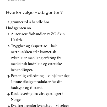
Fordeler
Gir beroligende fordeler for alle
Hvorfor velge Hudagenten?
hudtyper, inkludert sensibilisert +
etterbehandling hud
5 grunner til å handle hos
Kremet gel smelter ved kontakt
Hudagenten.no
med huden for å løfte olje +
Autorisert forhandler av ZO Skin
urenheter samtidig som den
Health.
beskytter hudens barriere
Trygghet og ekspertise – bak
Ved aktivering med vann
forvandles gelen til en
nettbutikken står kosmetisk
melkeaktig væske som skylles
sykepleier med lang erfaring fra
ren uten rester
medisinsk hudpleie og estetiske
Duft-, farge- og sulfatfri
behandlinger.
Personlig veiledning – vi hjelper deg
Bruk
å finne riktige produkter for din
Påfør på tørr hud AM +
hudtype og tilstand.
PM. Masser rundt ansikt + øyne.
Rask levering fra vårt eget lager i
Gelformelen vil begynne å
Norge.
smelte ved kontakt og løse opp
Kvalitet fremfor kvantitet – vi selger
sminke + urenheter.