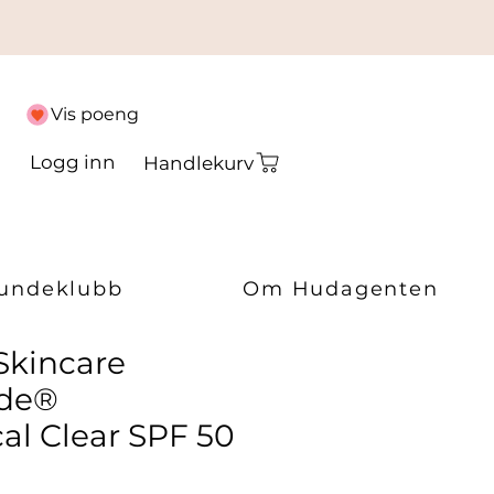
Vis poeng
Logg inn
Handlekurv
undeklubb
Om Hudagenten
Skincare
ade®
al Clear SPF 50