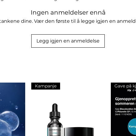
anten THD Askorbat (vitamin C)
Ingen anmeldelser ennå
ge aldringstegn. Ekstrakt fra grønn
Koenzym Q10) beskytter mot
tankene dine. Vær den første til å legge igjen en anmeld
rakter og gjærekstrakt styrker hudens
Legg igjen en anmeldelse
enrutinen. Produktet er uten farge.
for en utjevnende effekt etter
Kampanje
Gave på k
octinoxate, octisalate.
ylhexanoate, cyclopentasiloxane,
e, cetearyl alcohol, polyglyceryl-3-
n nitride, butylene glycol, glycerin,
arate, tetrahexyldecyl ascorbate, yeast