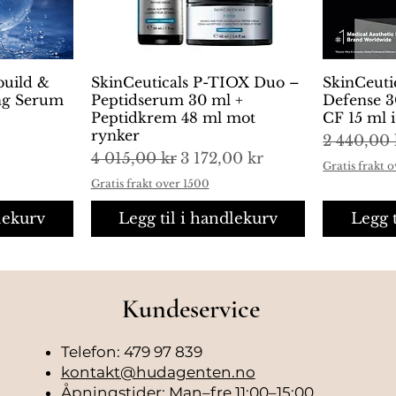
s (green tea) leaf extract,
la alba (white birch) bark extract,
one, cetyl dimethicone, palmitoyl
m hyaluronate, palmitoyl dipeptide-5
build &
ng
SkinCeuticals P-TIOX Duo –
Hurtigvisning
SkinCeuti
H
nine, punica granatum extract,
ing Serum
Peptidserum 30 ml +
Defense 3
tocopheryl acetate, allantoin, lecithin,
Peptidkrem 48 ml mot
CF 15 ml 
aminobutyric urea trifluoroacetate,
rynker
Vanlig pr
2 440,00 
 leuconostoc/radish root ferment
Vanlig pris
Salgspris
4 015,00 kr
3 172,00 kr
Gratis frakt 
-10, simmondsia chinensis (jojoba)
Gratis frakt over 1500
 magnesium chloride, potassium
lekurv
Legg til i handlekurv
Legg 
Kundeservice
Telefon: 479 97 839
kontakt@hudagenten.no
Åpningstider: Man–fre 11:00–15:00