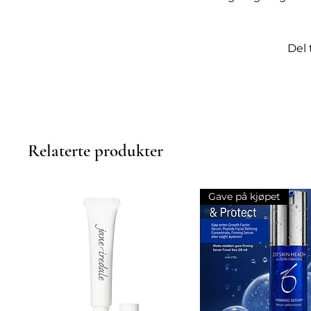
av tre peptider og antioksid
reduserer og forebygger synli
te, E-vitamin og ubiquinon (
Del 
oksidativt stress. Planteekst
motstandskraft ytterligere.
Produktet er oljefritt.
Bruk
Relaterte produkter
Påføres som siste steg i morg
Klinikversjonen er lett tonet 
behandling.
Gave på kjøpet
Ingredienser
SPF:
Avobenzone, homosalate, 
Water (aqua), c12-15 alkyl eth
hydrogenated starch hydrolysat
methylglucose distearate, boro
glyceryl stearate, peg-100 ste