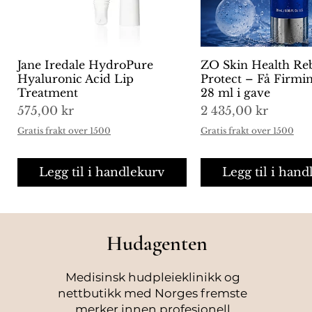
extract (faex), camellia sinensi
epigallocatechin gallate, betu
biosaccharide gum-1, ubiquin
tripeptide-5, squalane, sodiu
Jane Iredale HydroPure
Hurtigvisning
ZO Skin Health Re
Hurtigvisni
diaminobutyroyl hydroxythreo
Hyaluronic Acid Lip
Protect – Få Firm
plankton extract, steareth-20, 
Treatment
28 ml i gave
tetradecyl aminobutyroylvalyl
Pris
Pris
575,00 kr
2 435,00 kr
glyceryl caprylate, carbomer,
Gratis frakt over 1500
Gratis frakt over 1500
filtrate, tocopherol, steareth
meal extract, disodium edta,
sorbate, fragrance (parfum).
Legg til i handlekurv
Legg til i hand
Hudagenten
Medisinsk hudpleieklinikk og
nettbutikk med Norges fremste
merker innen profesjonell