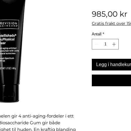
P
985,00 kr
Gratis frakt over 1
Antall
*
Legg i handleku
len gir 4 anti-aging-fordeler i ett
 Biosaccharide Gum gir både
ghet til huden. En kraftig blanding