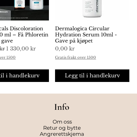
cals Discoloration
urtigvisning
Dermalogica Circular
Hurtigvisning
0 ml – Få Phloretin
Hydration Serum 10ml -
i gave
Gave på kjøpet
is
Salgspris
Pris
kr
1 330,00 kr
0,00 kr
over 1500
Gratis frakt over 1500
til i handlekurv
Legg til i handlekurv
Info
Om oss
Retur og bytte
Angrerettskjema