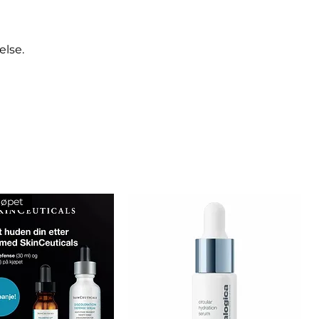
else.
jøpet