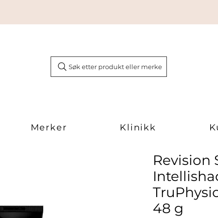
Søk etter produkt eller merke
Merker
Klinikk
K
Revision 
Intellish
TruPhysic
48 g