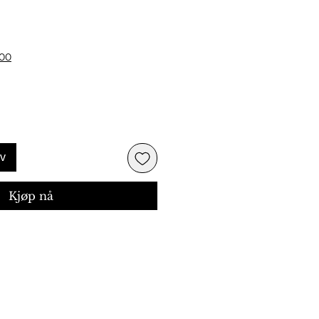
ris
500
rv
Kjøp nå