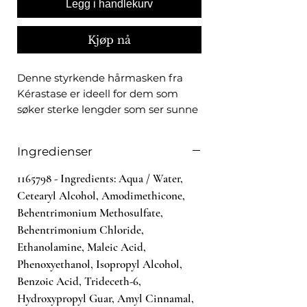
Legg i handlekurv
Kjøp nå
Denne styrkende hårmasken fra
Kérastase er ideell for dem som
søker sterke lengder som ser sunne
ut. Skadet, skjørt hår fremstår
sterkere og etterlates mykt og
Ingredienser
glansfullt. Hårmasken er beriket
med Creatine R og Maleinsyre, som
1165798 - Ingredients: Aqua / Water,
gjør at håret føles sterkere og
Cetearyl Alcohol, Amodimethicone,
risikoen for at håret knekker
Behentrimonium Methosulfate,
reduseres.- Sørger for et jevnt og
Behentrimonium Chloride,
skinnende resultat fra rot til tupp
Ethanolamine, Maleic Acid,
- Gjenoppbygger tonisiteten i
Phenoxyethanol, Isopropyl Alcohol,
hårfibrene
Benzoic Acid, Trideceth-6,
- Renser og stimulerer en sunn
Hydroxypropyl Guar, Amyl Cinnamal,
hodebunn