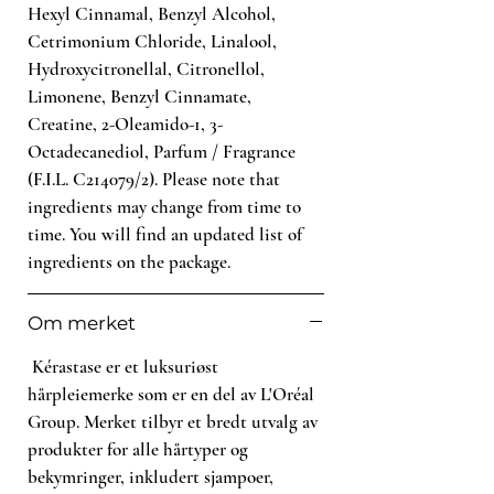
- Nærer fra rot til tupp
Hexyl Cinnamal, Benzyl Alcohol,
- Forsegler skjellaget i håret
Cetrimonium Chloride, Linalool,
- Gjenoppbygger den naturlige
Hydroxycitronellal, Citronellol,
styrken i hårfibrene
Limonene, Benzyl Cinnamate,
Creatine, 2-Oleamido-1, 3-
Påføres i nyvasket og håndkletørt
Octadecanediol, Parfum / Fragrance
hår. Massér inn i lengdene og
(F.I.L. C214079/2). Please note that
spissene. La virke i 5 minutter. Skyll
ingredients may change from time to
godt ut.
time. You will find an updated list of
ingredients on the package.
200 ml
Om merket
Kérastase er et luksuriøst
hårpleiemerke som er en del av L'Oréal
Group. Merket tilbyr et bredt utvalg av
produkter for alle hårtyper og
bekymringer, inkludert sjampoer,