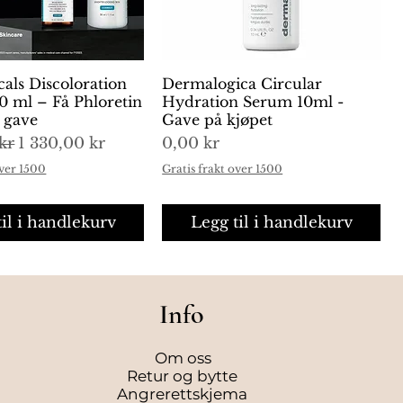
cals Discoloration
urtigvisning
Dermalogica Circular
Hurtigvisning
0 ml – Få Phloretin
Hydration Serum 10ml -
i gave
Gave på kjøpet
is
Salgspris
Pris
kr
1 330,00 kr
0,00 kr
over 1500
Gratis frakt over 1500
til i handlekurv
Legg til i handlekurv
Info
Om oss
Retur og bytte
Angrerettskjema