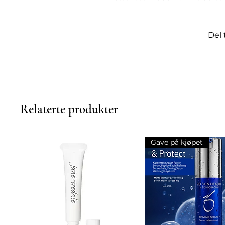
praktisk 200 ml flaske er det
overalt for å friske opp hude
hudpleieprodukt er rik på anti
Del 
samtidig som den etterlater e
oppfriskende opplevelse med 
er perfekt for enhver hudtype
Relaterte produkter
Gave på kjøpet