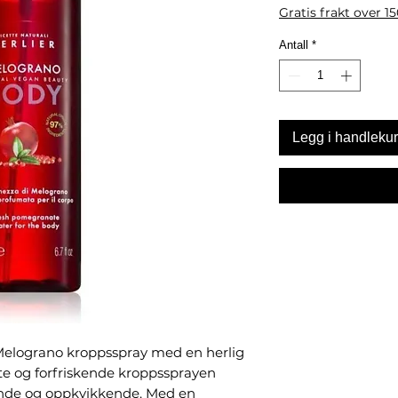
Gratis frakt over 1
Antall
*
Legg i handleku
 Melograno kroppsspray med en herlig 
te og forfriskende kroppssprayen 
ende og oppkvikkende. Med en 