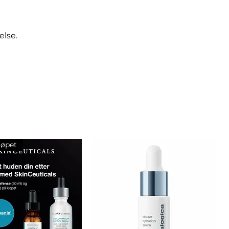
else.
jøpet