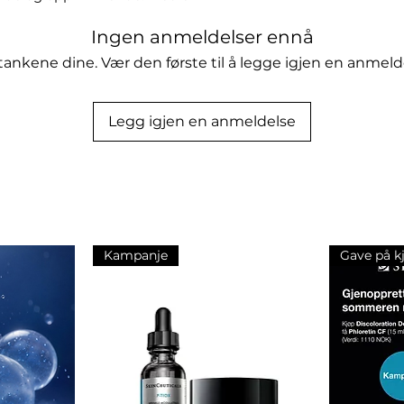
 enkelt å ta med seg denne sprayen 
Ingen anmeldelser ennå
n din når som helst på dagen. Denne 
oksidanter og gir næring til huden, 
tankene dine. Vær den første til å legge igjen en anmeld
n behagelig duft. Gi deg selv en 
Perlier Melograno kroppsspray, som 
.
Legg igjen en anmeldelse
Kampanje
Gave på k