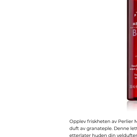
Opplev friskheten av Perlier
duft av granateple. Denne let
etterlater huden din velduft