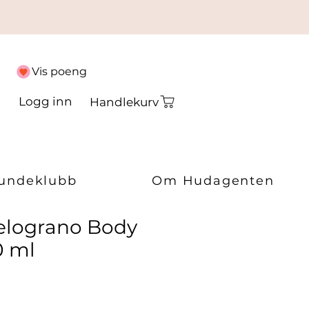
Vis poeng
Logg inn
Handlekurv
undeklubb
Om Hudagenten
Melograno Body
0 ml
ris