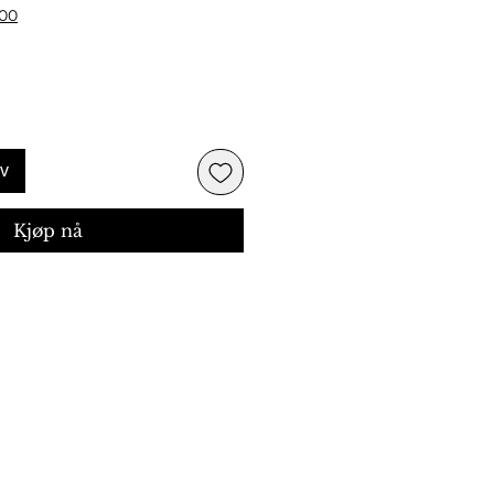
500
rv
Kjøp nå