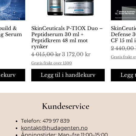
build &
ng
SkinCeuticals P-TIOX Duo –
Hurtigvisning
SkinCeuti
H
ing Serum
Peptidserum 30 ml +
Defense 3
Peptidkrem 48 ml mot
CF 15 ml 
rynker
Vanlig pr
2 440,00 
Vanlig pris
Salgspris
4 015,00 kr
3 172,00 kr
Gratis frakt 
Gratis frakt over 1500
lekurv
Legg til i handlekurv
Legg 
Kundeservice
Telefon: 479 97 839
kontakt@hudagenten.no
Åpningstider: Man–fre 11:00–15:00