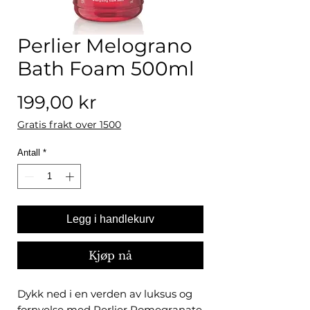
Perlier Melograno
Bath Foam 500ml
Pris
199,00 kr
Gratis frakt over 1500
Antall
*
Legg i handlekurv
Kjøp nå
Dykk ned i en verden av luksus og
fornyelse med Perlier Pomegranate