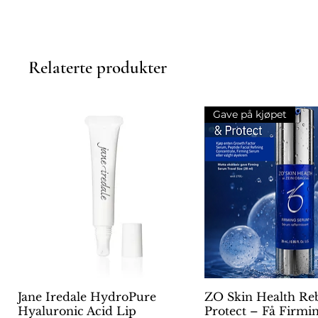
Relaterte produkter
Gave på kjøpet
Jane Iredale HydroPure
Hurtigvisning
ZO Skin Health Re
Hurtigvisni
Hyaluronic Acid Lip
Protect – Få Firm