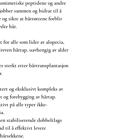
omimetiske peptidene og andre
 jobber sammen og bidrar til å
 og sikre at hårrøttene forblir
edre hår.
 for alle som lider av alopecia,
reven hårtap, uavhengig av alder
s sterkt etter hårtransplantasjon
r.
tert og eksklusivt kompleks av
t og forebygging av hårtap.
tivt på alle typer ikke-
a.
 en stabiliserende dobbeltlags
d til å effektivt levere
 hårsekkene.