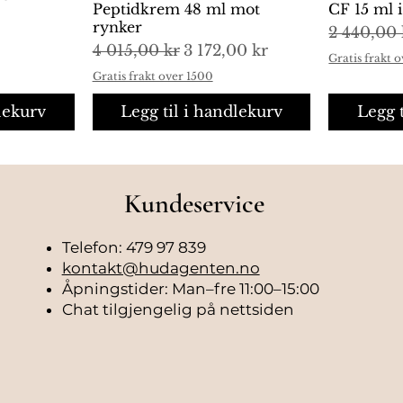
Peptidkrem 48 ml mot
CF 15 ml 
rynker
Vanlig pr
2 440,00 
Vanlig pris
Salgspris
4 015,00 kr
3 172,00 kr
Gratis frakt 
Gratis frakt over 1500
lekurv
Legg til i handlekurv
Legg 
Kundeservice
Telefon: 479 97 839
kontakt@hudagenten.no
Åpningstider: Man–fre 11:00–15:00
Chat tilgjengelig på nettsiden
rotech
 Liquid
ng
ng
Genosys Revita Glow BB
L'Occitane Lavender Liquid
Hurtigvisning
Hurtigvisning
L'Occitan
L'Occitan
H
H
lspray til
ition
Cream #01 Bright 50 g
Hand Soap Glass Edition
Eau de To
Hand Soap