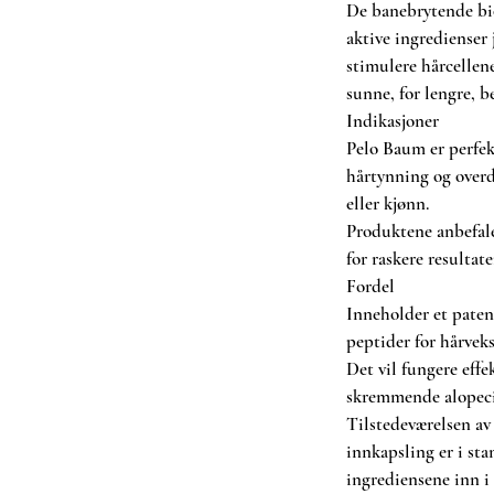
lo Baums spesielle formel inneholder
De banebrytende bi
taurering av hår. Inneholder 3
aktive ingredienser
urlige ekstrakter av planter. Alt dette
stimulere hårcellene
ar til å vokse langt og luksuriøst hår.
sunne, for lengre, b
edt spekter av bruksområder og er
Indikasjoner
flere andre hårproblemer også.
Pelo Baum er perfekt
e peptidene og andre aktive
hårtynning og overd
 bidrar til å stimulere hårcellene og
eller kjønn.
ne, for lengre, bedre hår.
Produktene anbefale
for raskere resultate
 som lider av alopecia, hårtynning og
Fordel
av alder eller kjønn.
tter hårtransplantasjon for raskere
Inneholder et paten
peptider for hårveks
Det vil fungere effek
sklusivt kompleks av peptider for
skremmende alopeci
årtap.
Tilstedeværelsen av
alle typer ikke-skremmende alopecia.
innkapsling er i stan
iserende dobbeltlags innkapsling er i
ingrediensene inn i
ngrediensene inn i hårsekkene.