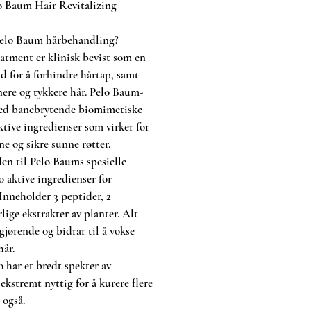
o Baum Hair Revitalizing
elo Baum hårbehandling?
tment er klinisk bevist som en
d for å forhindre hårtap, samt
ere og tykkere hår. Pelo Baum-
med banebrytende biomimetiske
ktive ingredienser som virker for
ne og sikre sunne røtter.
len til Pelo Baums spesielle
0 aktive ingredienser for
 Inneholder 3 peptider, 2
lige ekstrakter av planter. Alt
gjørende og bidrar til å vokse
hår.
har et bredt spekter av
kstremt nyttig for å kurere flere
 også.