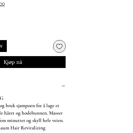
500
rv
Kjøp nå
NG
og bruk sjampoen for å lage et
le håret og hodebunnen. Masser
em minutter og skyll hele veien.
 Baum Hair Revitalizing