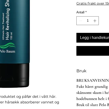
Gratis frakt over 1
Antall
*
Legg i handleku
Bruk
BRUKSANVISNI
Fukt håret grundig 
skånsomt skum i he
oduktet og påfør det i vått hår.
hodebunnen helt i f
er hårsekk absorberer vannet og
Bruk til slutt Pelo