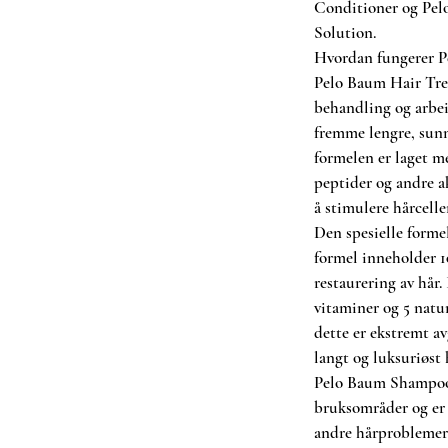
Conditioner og Pel
rene i hodebunnen åpne seg slik at
Solution.
 bli gjennomvåt.
Hvordan fungerer P
mulert og beroliger og gir næring til
Pelo Baum Hair Trea
hårvekst og reduserer hårtap.
behandling og arbei
atment hjelper til med å stimulere
fremme lengre, sunn
 hårtap i og fremmer lengre, tykkere
ger.
formelen er laget 
peptider og andre a
sjampoen for å lage et skånsomt skum
å stimulere hårcelle
 Masser hodebunnen helt i fem
Den spesielle forme
formel inneholder 1
Revitalizing Conditioner og Pelo
restaurering av hår.
on.
vitaminer og 5 natur
 hårbehandling?
dette er ekstremt av
klinisk bevist som en behandling og
langt og luksuriøst 
p, samt fremme lengre, sunnere og
Pelo Baum Shampoo 
elen er laget med banebrytende
bruksområder og er e
e aktive ingredienser som virker for
andre hårproblemer
e sunne røtter.