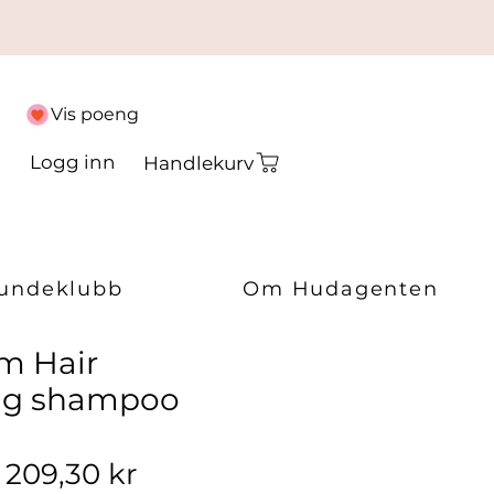
Vis poeng
Logg inn
Handlekurv
undeklubb
Om Hudagenten
m Hair
ing shampoo
Vanlig pris
Salgspris
209,30 kr