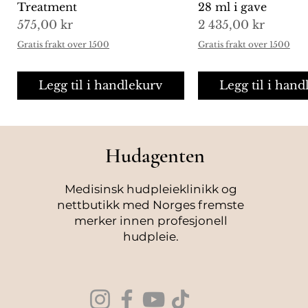
Treatment
28 ml i gave
Pris
Pris
575,00 kr
2 435,00 kr
Gratis frakt over 1500
Gratis frakt over 1500
Legg til i handlekurv
Legg til i hand
Hudagenten
Medisinsk hudpleieklinikk og
nettbutikk med Norges fremste
merker innen profesjonell
hudpleie.
ZO Skin Health
L'Occitane Cédre Encens
Exuviance Pro-Plump
Hurtigvisning
Hurtigvisning
Hurtigvisning
Mesoestetic Mesop
L'Occitane Verbena
Hurtigvisni
Hurtigvisni
Serumkampanje – Få
Stick Deodorant 70g
Hydrating Eye Cream 15 g
Facial Sun Mist – so
Hand Soap Glass Ed