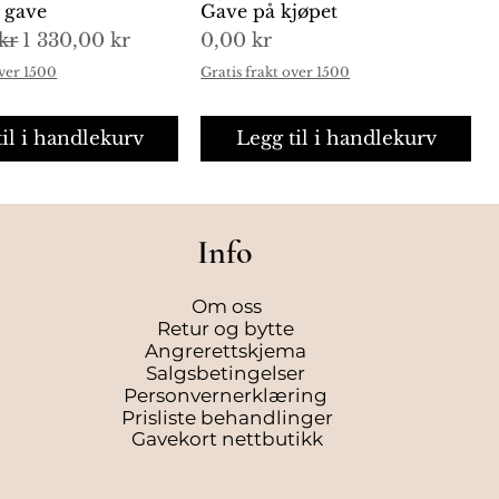
i gave
Gave på kjøpet
is
Salgspris
Pris
kr
1 330,00 kr
0,00 kr
over 1500
Gratis frakt over 1500
til i handlekurv
Legg til i handlekurv
Info
Om oss
Retur og bytte
Angrerettskjema
Salgsbetingelser
Personvernerklæring
Prisliste behandlinger
Gavekort nettbutikk
e Cédre Encens
e Lavender Liquid
urtigvisning
urtigvisning
L'Occitane Cédre Encens
L'Occitane Verbena Liquid
Hurtigvisning
Hurtigvisning
ilette 50ml
 Refill Håndsåpe
Shower Gel Dusjgele 250ml
Hand Soap Refill Håndsåpe