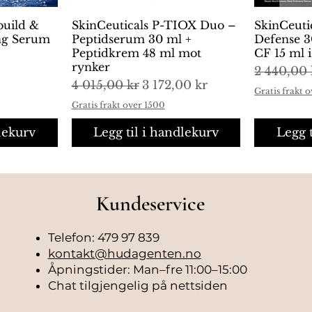
build &
ng
SkinCeuticals P-TIOX Duo –
Hurtigvisning
SkinCeuti
H
ing Serum
Peptidserum 30 ml +
Defense 3
Peptidkrem 48 ml mot
CF 15 ml 
rynker
Vanlig pr
2 440,00 
Vanlig pris
Salgspris
4 015,00 kr
3 172,00 kr
Gratis frakt 
Gratis frakt over 1500
lekurv
Legg til i handlekurv
Legg 
Kundeservice
Telefon: 479 97 839
kontakt@hudagenten.no
Åpningstider: Man–fre 11:00–15:00
Chat tilgjengelig på nettsiden