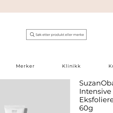
Søk etter produkt eller merke
Merker
Klinikk
K
SuzanOb
Intensive
Eksfolie
60g