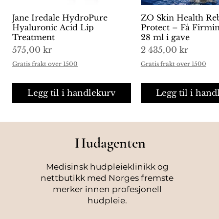
Jane Iredale HydroPure
Hurtigvisning
ZO Skin Health Re
Hurtigvisni
Hyaluronic Acid Lip
Protect – Få Firm
Treatment
28 ml i gave
Pris
Pris
575,00 kr
2 435,00 kr
Gratis frakt over 1500
Gratis frakt over 1500
Legg til i handlekurv
Legg til i hand
Hudagenten
Medisinsk hudpleieklinikk og
nettbutikk med Norges fremste
merker innen profesjonell
hudpleie.