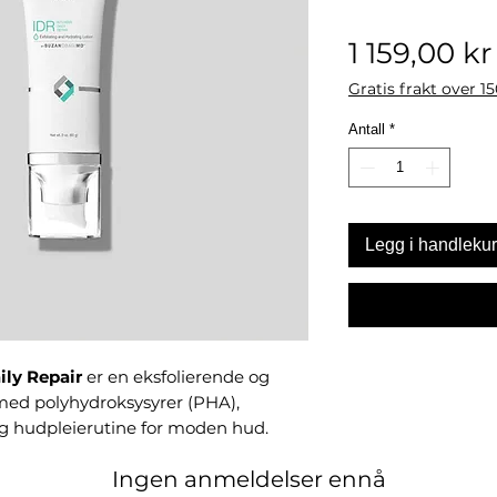
1 159,00 kr
Gratis frakt over 1
Antall
*
Legg i handleku
ly Repair
er en eksfolierende og
ed polyhydroksysyrer (PHA),
ig hudpleierutine for moden hud.
Ingen anmeldelser ennå