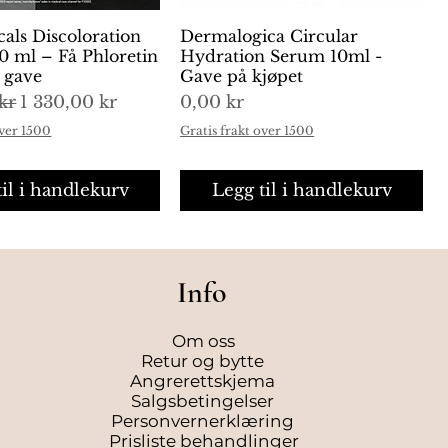
cals Discoloration
urtigvisning
Dermalogica Circular
Hurtigvisning
0 ml – Få Phloretin
Hydration Serum 10ml -
i gave
Gave på kjøpet
is
Salgspris
Pris
kr
1 330,00 kr
0,00 kr
over 1500
Gratis frakt over 1500
til i handlekurv
Legg til i handlekurv
Info
Om oss
Retur og bytte
Angrerettskjema
Salgsbetingelser
Personvernerklæring
Prisliste behandlinger