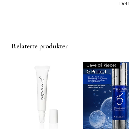
Del 
Inneholder polyhydroksysyr
Tilsatt retinal, tetrahexyld
olje
Lett, ikke-fettende konsist
Egnet for daglig bruk på d
Ikke-komedogen
Relaterte produkter
Passer for
Gave på kjøpet
For moden hud og hud med uj
og sminke.
Bruksanvisning
Påfør 2–3 pump på ren hud i 
solkrem. Massér forsiktig inn
bredspektret SPF 30 eller høy
Innhold:
60 g.