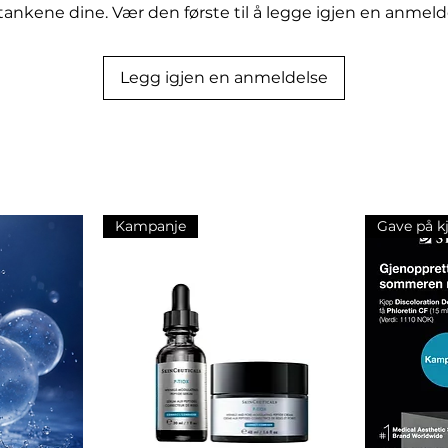
tankene dine. Vær den første til å legge igjen en anmeld
er (PHA) for skånsom eksfoliering
ecyl ascorbate (vitamin C) og argan-
Legg igjen en anmeldelse
ens
agtid
Kampanje
Gave på k
evn struktur. Egnet under solkrem
ansikt og hals om morgenen, før
 med fingertuppene. Bruk alltid
ere på dagtid.