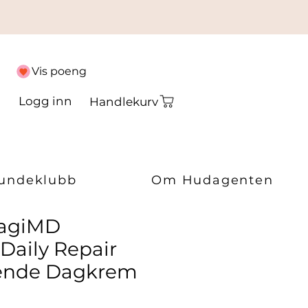
Vis poeng
Logg inn
Handlekurv
undeklubb
Om Hudagenten
agiMD
 Daily Repair
rende Dagkrem