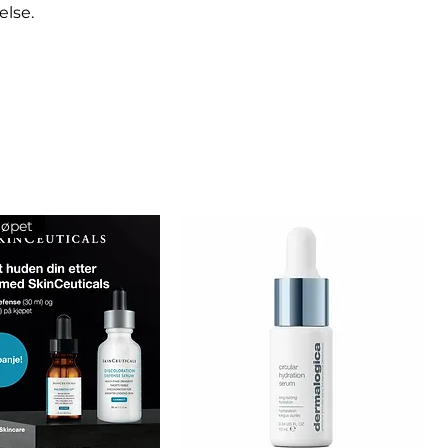
else.
jøpet