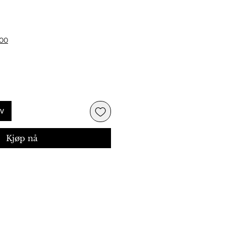
Pris
500
rv
Kjøp nå