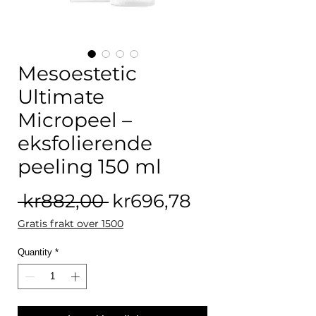
Mesoestetic
Ultimate
Micropeel –
eksfolierende
peeling 150 ml
Regular Price
Sale Price
 kr882,00 
kr696,78
Gratis frakt over 1500
Quantity
*