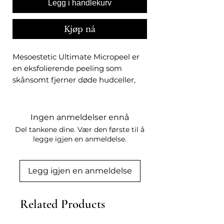
Legg i handlekurv
Kjøp nå
Mesoestetic Ultimate Micropeel er
en eksfolierende peeling som
skånsomt fjerner døde hudceller,
jevner ut hudteksturen og gir
huden ny glød – allerede etter
første bruk. Kombinasjonen av
Ingen anmeldelser ennå
AHA-syrer og enzymbasert
Del tankene dine. Vær den første til å
eksfoliering gir effektiv, men mild
legge igjen en anmeldelse.
fornyelse, og passer fint som en
ukentlig behandling for friskere og
Legg igjen en anmeldelse
glattere hud.
Eksfolierer og fornyer
hudoverflaten
Related Products
Jevnere tekstur og mer strålende
hud