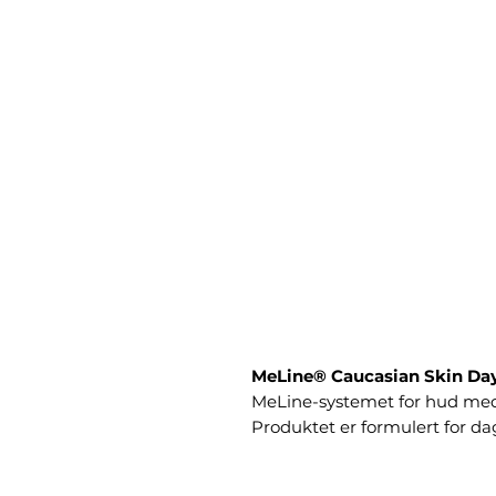
MeLine® Caucasian Skin Da
MeLine-systemet for hud med
Produktet er formulert for dag
strukturert MeLine-program til
Kremen bidrar til å støtte hu