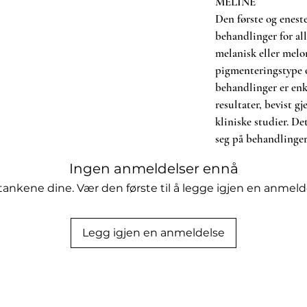
MELINE
ne-produkter for optimal oppfølging.
Den første og eneste
behandlinger for al
nen.
lt MeLine-rutine og før
melanisk eller melo
pigmenteringstype o
limhinner.
behandlinger er enkl
resultater, bevist gj
 er utviklet for bruk
sammen med
kliniske studier. De
e som et frittstående produkt
seg på behandlinge
efales ved bruk av MeLine-produkter
hudterapeut eller klinikk ved bruk av
Ingen anmeldelser ennå
tankene dine. Vær den første til å legge igjen en anmeld
ngredienser utviklet for bruk i
sian skin.
Legg igjen en anmeldelse
emgår av produktets emballasje.