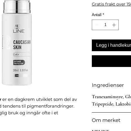
Gratis frakt over 1
Antall
*
Legg i handleku
Ingredienser
Tranexaminsyre, Glu
y
er en dagkrem utviklet som del av
Tripeptide, Laktobi
 tendens til pigmentforandringer.
lig bruk og inngår ofte i et
passet lys hudtype (Fitzpatrick I–III).
Om merket
dens daglige beskyttelse og brukes i