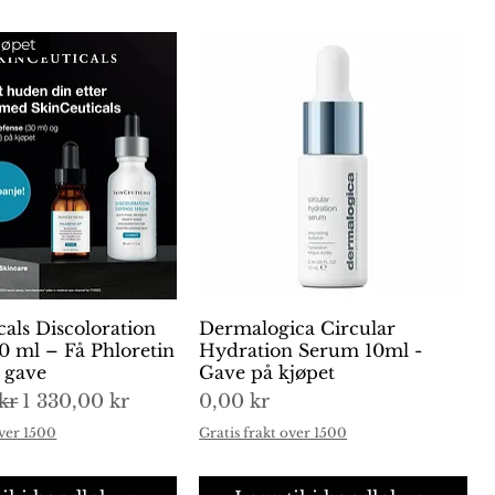
jøpet
cals Discoloration
urtigvisning
Dermalogica Circular
Hurtigvisning
0 ml – Få Phloretin
Hydration Serum 10ml -
i gave
Gave på kjøpet
is
Salgspris
Pris
kr
1 330,00 kr
0,00 kr
over 1500
Gratis frakt over 1500