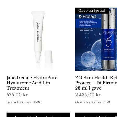
Gave på kjøpet
Jane Iredale HydroPure
Hurtigvisning
ZO Skin Health Re
Hurtigvisni
Hyaluronic Acid Lip
Protect – Få Firm
Treatment
28 ml i gave
Pris
Pris
575,00 kr
2 435,00 kr
Gratis frakt over 1500
Gratis frakt over 1500