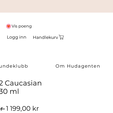
Vis poeng
Logg inn
Handlekurv
undeklubb
Om Hudagenten
2 Caucasian
 30 ml
Vanlig pris
Salgspris
r 
1 199,00 kr