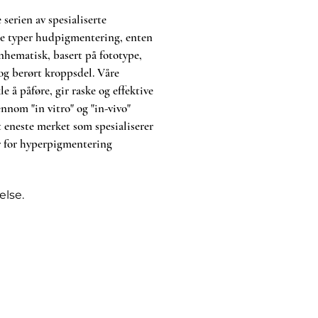
 serien av spesialiserte
le typer hudpigmentering, enten
nhematisk, basert på fototype,
g berørt kroppsdel. Våre
e å påføre, gir raske og effektive
ennom "in vitro" og "in-vivo"
t eneste merket som spesialiserer
r for hyperpigmentering
else.