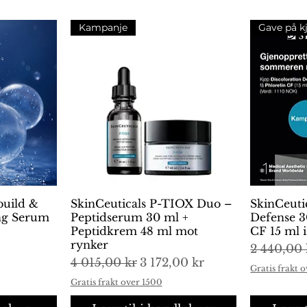
Kampanje
Gave på k
build &
ng
SkinCeuticals P-TIOX Duo –
Hurtigvisning
SkinCeuti
H
ing Serum
Peptidserum 30 ml +
Defense 3
Peptidkrem 48 ml mot
CF 15 ml 
rynker
Vanlig pr
2 440,00 
Vanlig pris
Salgspris
4 015,00 kr
3 172,00 kr
Gratis frakt 
Gratis frakt over 1500