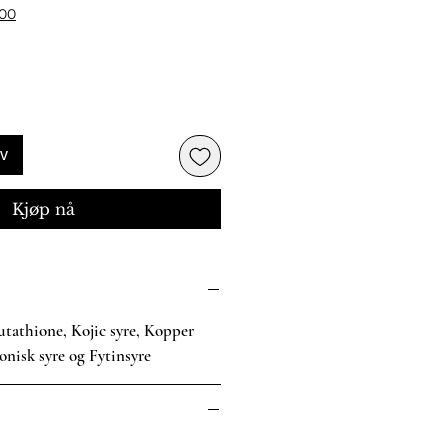
500
rv
Kjøp nå
tathione, Kojic syre, Kopper
onisk syre og Fytinsyre