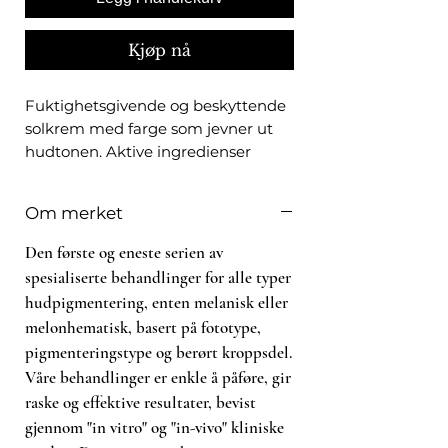
Kjøp nå
Fuktighetsgivende og beskyttende
solkrem med farge som jevner ut
hudtonen. Aktive ingredienser
fukter og revitaliserer huden,
samtidig som den beskytter mot
Om merket
solens skadelige stråler. Finnes i
nyansene light (phototype I-VI) og
Den første og eneste serien av
medium (phototype IV-VI).
spesialiserte behandlinger for alle typer
Dens eiendeler kombineres for å
hudpigmentering, enten melanisk eller
hydrere og revitalisere hudvevet, i
melonhematisk, basert på fototype,
tillegg til å beskytte det mot
pigmenteringstype og berørt kroppsdel.
aktiviteten til ultrafiolett stråling.
Våre behandlinger er enkle å påføre, gir
raske og effektive resultater, bevist
gjennom "in vitro" og "in-vivo" kliniske