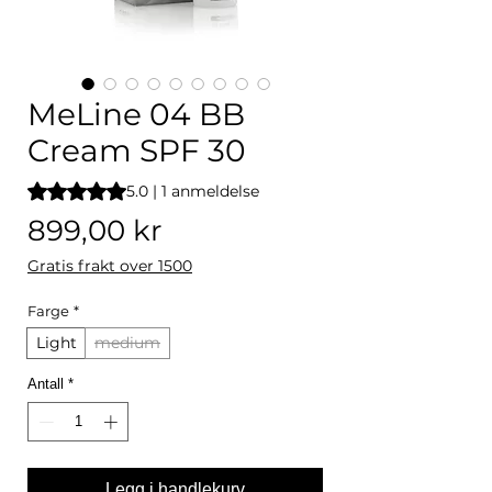
MeLine 04 BB
Cream SPF 30
Vurderingen er 5.0 av fem stjerner basert på 1 anmeldelse
5.0 | 1 anmeldelse
Pris
899,00 kr
Gratis frakt over 1500
Farge
*
Light
medium
Antall
*
Legg i handlekurv