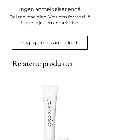
skadet hår. Følg opp med Structure 
Ingen anmeldelser ennå
Repair Masque ukentlig.

Del tankene dine. Vær den første til å
Ingredienser:

legge igjen en anmeldelse.
Aqua, Cetearyl Alcohol, 
Behentrimonium Chloride, 
Cystoseira Compressa Extract, 
Legg igjen en anmeldelse
Hydrolyzed Wheat Protein, 
Panthenol, Glycerin, 
Relaterte produkter
Phenoxyethanol, Lactic Acid, 
Parfum