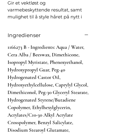
Gir et vektløst og
varmebeskyttende resultat, samt
mulighet til å style håret på nytt i
opptil 3 dager uten å påføre mer
produkt. Langtidsvirkende
Ingredienser
Kérastase SRS technology Stimuli
Responsive Styling
1166273 B - Ingredients: Aqua / Water,
Cera Alba / Beeswax, Dimethicone,
Dag 1: Fordel produktet i
Isopropyl Myristate, Phenoxyethanol,
håndkletørt hår. Massér produktet
Hydroxypropyl Guar, Peg-40
inn i lengdene. Skal ikke skylles ut.
Hydrogenated Castor Oil,
Dag 2: Omform håret med et
Hydroxyethylcellulose, Caprylyl Glycol,
varmeverktøy uten å påføre mer
Dimethiconol, Peg-30 Glyceryl Stearate,
produkt. Dag 3: Omform håret med
Hydrogenated Styrene/Butadiene
et varmeverktøy uten å påføre mer
produkt.
Copolymer, Ethylhexylglycerin,
Acrylates/C10-30 Alkyl Acrylate
150 ml
Crosspolymer, Benzyl Salicylate,
Disodium Stearoyl Glutamate,