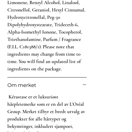
Limonene, Benzyl Alcohol, Linalool,
Citronellol, Geraniol, Hexyl Cinnamal,
Hydroxycitronellal, Peg-30
Dipolyhydroxystearate, Trideceth-6,
Alpha-Isomethyl Ionone, Tocopherol,
Triethanolamine, Parfum / Fragrance
(F.I.L. C181388/1). Please note that
ingredients may change from time to
time. You will find an updated list of
ingredients on the package.
Om merket
Kérastase er et luksuriøst
hårpleiemerke som er en del av L'Oréal
Group. Merket tilbyr et bredt utvalg av
produkter for alle hårtyper og
bekymringer, inkludert sjampoer,