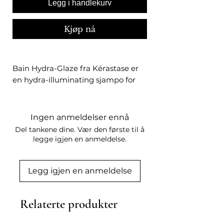
Legg i handlekurv
Kjøp nå
Bain Hydra-Glaze fra Kérastase er
en hydra-illuminating sjampo for
langt hår som er utsatt for frizz. Den
er spesielt formulert med
hyaluronsyre, glykolsyre og
Ingen anmeldelser ennå
villroseolje for å gi drømmende,
Del tankene dine. Vær den første til å
sprettent og glansfullt hår.
legge igjen en anmeldelse.
Langvarig renhet
Legg igjen en anmeldelse
4 DAGER Anti-Frizz*
4 DAGER glansfullt hår*
Relaterte produkter
Den skummende gel-lignende
formelen renser hodebunnen og