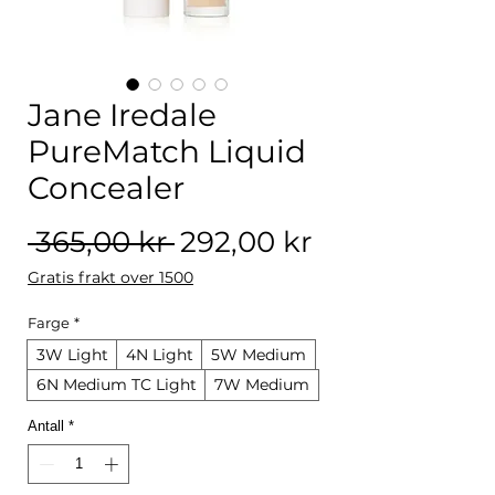
Jane Iredale
PureMatch Liquid
Concealer
Vanlig pris
Salgspris
 365,00 kr 
292,00 kr
Gratis frakt over 1500
Farge
*
3W Light
4N Light
5W Medium
6N Medium TC Light
7W Medium
Antall
*