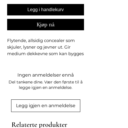
Legg i handlekurv
Kjøp nå
Flytende, allsidig concealer som
skjuler, lysner og jevner ut. Gir
medium dekkevne som kan bygges
og har en vektløs og myk, matt
finish
Ingen anmeldelser ennå
SMINKEFORDELER
Del tankene dine. Vær den første til å
Jevner hudtonen og skjuler
legge igjen en anmeldelse.
misfarging, kviser og mørke
ringer.
Legg igjen en anmeldelse
Kremet, men matt, formel som
glir på huden og blendes enkelt.
Medium og byggbar dekkevne
Relaterte produkter
med vektløs følelse.