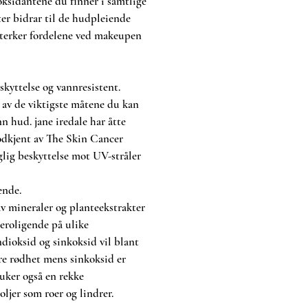
ksidantene du finner i samtlige
ter bidrar til de hudpleiende
sterker fordelene ved makeupen
kyttelse og vannresistent.
n av de viktigste måtene du kan
n hud. jane iredale har åtte
odkjent av The Skin Cancer
lig beskyttelse mot UV-stråler
ende.
 mineraler og planteekstrakter
beroligende på ulike
ndioksid og sinkoksid vil blant
re rødhet mens sinkoksid er
ruker også en rekke
oljer som roer og lindrer.