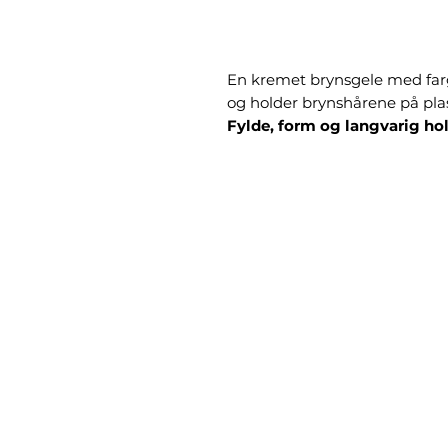
En kremet brynsgele med far
og holder brynshårene på plas
Fylde, form og langvarig ho
Vegansk, kremet brynsgelé i 
definerer dine bryn, samtidig
dem jevnere og lettere å form
- Gir naturlig farge og dekker
- Gir fylde og holder brynshår
- Definerer, former og fremh
Formelen er vannresistent, l
algeekstrakter og frøolje som 
Slik bruker du den
Børst hårene oppover og la ge
akkurat slik du vil ha det..
Visste du at PureBrow Brow G
mascara for å gjøre den vannfa
babyhår?