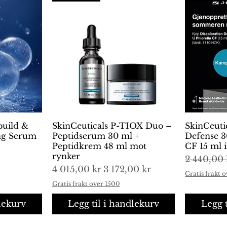
build &
ng
SkinCeuticals P-TIOX Duo –
Hurtigvisning
SkinCeuti
H
ing Serum
Peptidserum 30 ml +
Defense 3
Peptidkrem 48 ml mot
CF 15 ml 
rynker
Vanlig pr
2 440,00 
Vanlig pris
Salgspris
4 015,00 kr
3 172,00 kr
Gratis frakt 
Gratis frakt over 1500
lekurv
Legg til i handlekurv
Legg 