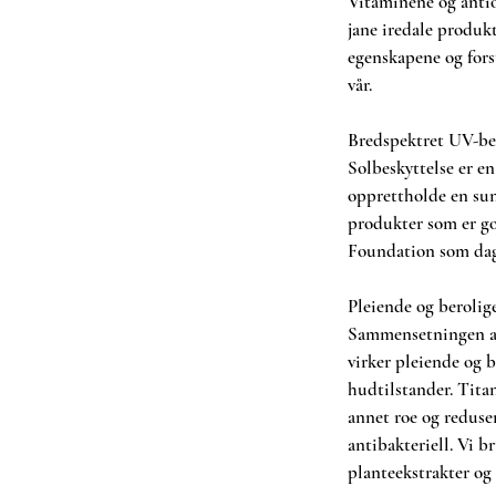
Vitaminene og antio
jane iredale produk
egenskapene og for
vår.
Bredspektret UV-bes
Solbeskyttelse er e
opprettholde en sun
produkter som er g
Foundation som dag
Pleiende og berolig
Sammensetningen av
virker pleiende og 
hudtilstander. Tita
annet roe og reduse
antibakteriell. Vi b
planteekstrakter og 