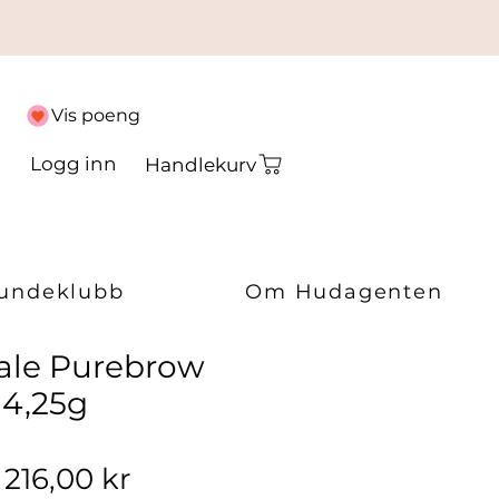
Vis poeng
Logg inn
Handlekurv
undeklubb
Om Hudagenten
dale Purebrow
 4,25g
Vanlig pris
Salgspris
216,00 kr