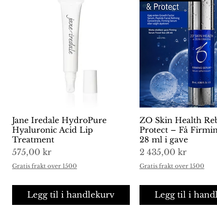
Jane Iredale HydroPure
Hurtigvisning
ZO Skin Health Re
Hurtigvisni
Hyaluronic Acid Lip
Protect – Få Firm
Treatment
28 ml i gave
Pris
Pris
575,00 kr
2 435,00 kr
Gratis frakt over 1500
Gratis frakt over 1500
Legg til i handlekurv
Legg til i hand