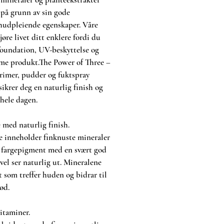
 på grunn av sin gode
hudpleiende egenskaper. Våre
øre livet ditt enklere fordi du
 foundation, UV-beskyttelse og
mme produkt.The Power of Three –
rimer, pudder og fuktspray
sikrer deg en naturlig finish og
hele dagen.
 med naturlig finish.
e inneholder finknuste mineraler
t fargepigment med en svært god
vel ser naturlig ut. Mineralene
et som treffer huden og bidrar til
ød.
itaminer.