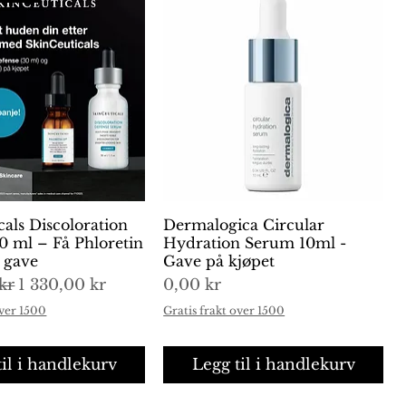
cals Discoloration
urtigvisning
Dermalogica Circular
Hurtigvisning
0 ml – Få Phloretin
Hydration Serum 10ml -
i gave
Gave på kjøpet
is
Salgspris
Pris
kr
1 330,00 kr
0,00 kr
over 1500
Gratis frakt over 1500
til i handlekurv
Legg til i handlekurv