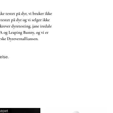
ke testet på dyr, vi bruker ikke
testet på dyr og vi selger ikke
rever dyretesting. jane iredale
TA og Leaping Bunny, og vi er
rske Dyrevernalliansen.
else.
jøpet