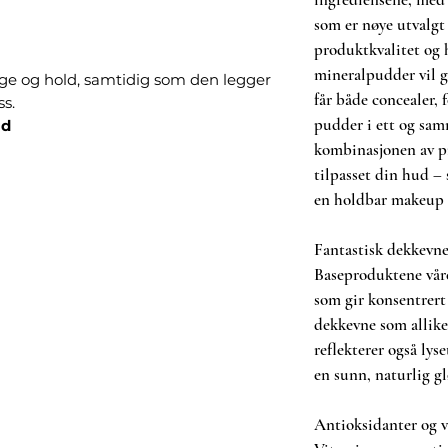
som er nøye utvalgt
produktkvalitet og 
mineralpudder vil gj
ge og hold, samtidig som den legger
får både concealer,
s.
pudder i ett og sa
ld
kombinasjonen av p
ulike farger som både former og
 som den pleier brynshårene og gjør
tilpasset din hud – 
e.
en holdbar makeup 
 grå hår
 på plass
Fantastisk dekkevne
ever
Baseproduktene vår
angtidsholdbar og inneholder pleiende
som gir konsentrer
gir næring - og styrke - til brynene.
dekkevne som allike
reflekterer også lys
leen stivne. Form deretter brynet
en sunn, naturlig gl
el i fargen Clear kan brukes over
Antioksidanter og v
st eller i håret for å kontrollere