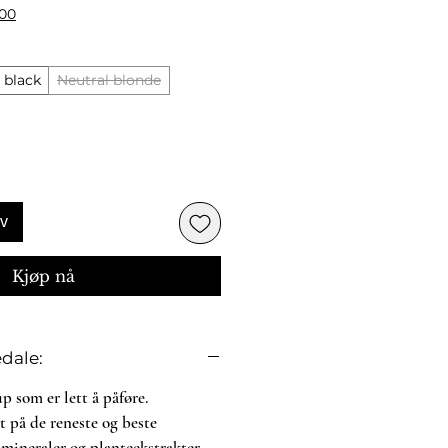
500
t black
Neutral blonde
rv
Kjøp nå
edale:
som er lett å påføre.
t på de reneste og beste
mineraler og planteekstrakter