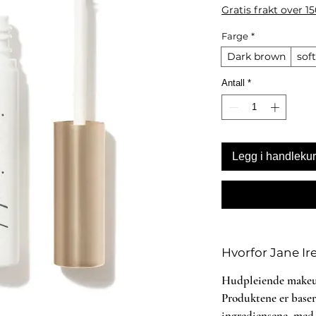
Gratis frakt over 1
Farge
*
Dark brown
sof
Antall
*
Legg i handleku
Hvorfor Jane Ir
Hudpleiende makeup 
Produktene er baser
ingrediensene, med 