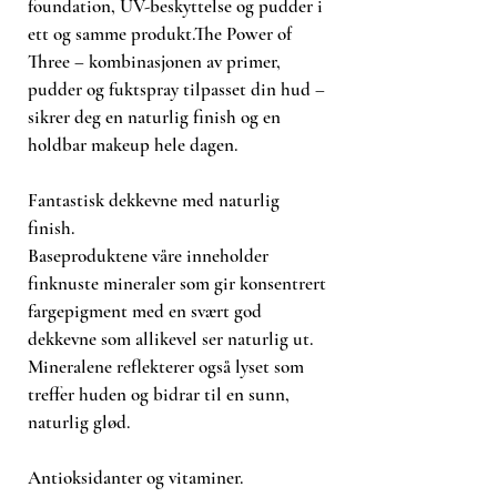
Med shimmer: Aura, Enchanted,
foundation, UV-beskyttelse og pudder i
Ethereal, Glorious & Mist
ett og samme produkt.The Power of
Uten shimmer: Afterglow, Balmy,
Three – kombinasjonen av primer,
Ember, Fervor & Smolder
pudder og fuktspray tilpasset din hud –
Olje fra jojobafrø tilfører fuktighet til
sikrer deg en naturlig finish og en
huden, i tillegg til å jevne ut
holdbar makeup hele dagen.
synligheten av fine linjer og lindre
rødhet. Mineralet mica gir en
Fantastisk dekkevne med naturlig
naturlig, gylden glød og reflekterer
finish.
lys for å gi en skimrende finish.
Baseproduktene våre inneholder
Slik bruker du den
Klapp blushen på kinnbena slik at
finknuste mineraler som gir konsentrert
du får et naturlig skjær av farge,
fargepigment med en svært god
eller bygg opp fargen slik at du får
dekkevne som allikevel ser naturlig ut.
en komplett og dristig look. Bruk
Mineralene reflekterer også lyset som
gjerne fingrene for et jevnt resultat
treffer huden og bidrar til en sunn,
og en naturlig finish.
naturlig glød.
Antioksidanter og vitaminer.