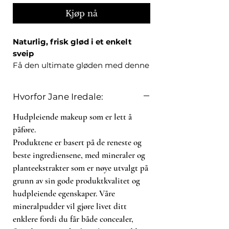
Kjøp nå
Naturlig, frisk glød i et enkelt
sveip
Få den ultimate gløden med denne
kremete blushen som smelter
på huden! Den unike formelen gir
Hvorfor Jane Iredale:
et naturlig og jevnt resultat som
sitter lenge, og inneholder pleiende
Hudpleiende makeup som er lett å
ingredienser som jojobaolje. I tillegg
påføre.
gjør den praktiske sticken
Produktene er basert på de reneste og
produktet enkelt å påføre uansett
beste ingrediensene, med mineraler og
hvor du er!
planteekstrakter som er nøye utvalgt på
- Kremet formel og rene farger som
grunn av sin gode produktkvalitet og
smelter på huden
hudpleiende egenskaper. Våre
- Naturlig og jevnt resultat
mineralpudder vil gjøre livet ditt
- Fukter og glatter ut huden
- Med eller uten shimmer!
enklere fordi du får både concealer,