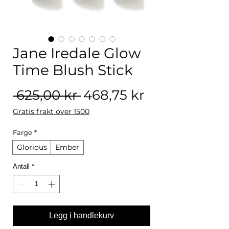
Jane Iredale Glow
Time Blush Stick
Vanlig pris
Salgspris
 625,00 kr 
468,75 kr
Gratis frakt over 1500
Farge
*
Glorious
Ember
Antall
*
Legg i handlekurv