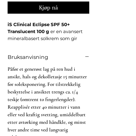
Kjøp nå
iS Clinical Eclipse SPF 50+
Translucent 100 g
er en avansert
mineralbasert solkrem som gir
bredspektret UVA/UVB-beskyttelse
med 100 % fysiske filtre. Formelen
Bruksanvisning
kombinerer transparent
titandioksid (5,2 %) og mikronisert
Påfør et generøst lag på ren hud i
sinkoksid (1,1 %) med ren vitamin E –
ansikt, hals og dekolletasje 15 minutter
en lett, transparent og ikke-fettete
før soleksponering. For tilstrekkelig
formel som absorberes raskt og
beskyttelse i ansiktet trengs ca. 1/4
etterlater en behagelig matt finish.
teskje (omtrent to fingerlengder).
Til forskjell fra mange mineralske
Reapplisér etter 40 minutter i vann
solkremer som etterlater en hvit
eller ved kraftig svetting, umiddelbart
film, er Eclipse formulert med
etter avtørking med håndkle, og minst
transparente partikler som
forsvinner inn i huden og passer alle
hver andre time ved langvarig