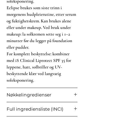
hudtoner uten å gi krittete eller
soleksponering.
blålige nyanser. Den vannresistente
Eclipse brukes som siste trinn i
teksturen sitter trygt gjennom
morgenens hudpleierutine, etter serum
svetting, svømming og lange dager
og fuktighetskrem. Kan brukes alene
utendørs, og kan brukes både alene
eller under makeup. Ved bruk under
som siste trinn i hudpleierutinen og
makeup: la solkremen sette seg i 1–2
under makeup uten å pille eller
minutter før du legger på foundation
flekke.
eller pudder.
Mineralske filtre virker fra første
For komplett beskyttelse: kombiner
sekund etter påføring og er
med iS Clinical Liprotect SPF 35 for
fotostabile gjennom hele dagen. De
er trygge for sensitiv hud, gravide,
leppene, hatt, solbriller og UV-
ammende og barn, og en god
beskyttende klær ved langvarig
løsning ved rosacea,
soleksponering.
hyperpigmentering eller etter
klinikkbehandlinger som peeling,
Nøkkelingredienser
microneedling og laser – der huden
er ekstra solfølsom. Vitamin E gir
Full ingrediensliste (INCI)
tillegg av antioksidantbeskyttelse
Titandioksid 5,2 %
– mineralsk filter
mot frie radikaler og forurensning.