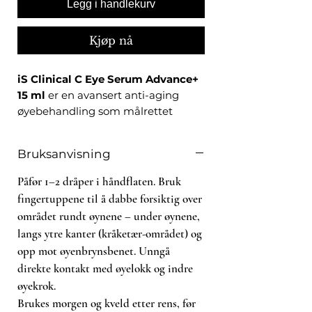
Legg i handlekurv
Kjøp nå
iS Clinical C Eye Serum Advance+
15 ml
er en avansert anti-aging
øyebehandling som målrettet
adresserer mørke ringer, hevelser,
fine linjer og kråketær rundt
Bruksanvisning
øynene. Formelen kombinerer 7,5 %
time-released L-ascorbic acid (ren
Påfør 1–2 dråper i håndflaten. Bruk
vitamin C), Copper Tripeptide-1
fingertuppene til å dabbe forsiktig over
(klinisk dokumentert anti-aging
området rundt øynene – under øynene,
peptid), 40 % hyaluronsyre og
langs ytre kanter (kråketær-området) og
sinksulfat – en konsentrasjon av
opp mot øyenbrynsbenet. Unngå
aktive ingredienser sjelden sett i en
direkte kontakt med øyelokk og indre
øyebehandling.
øyekrok.
Huden rundt øynene er den
Brukes morgen og kveld etter rens, før
tynneste og mest sårbare på hele