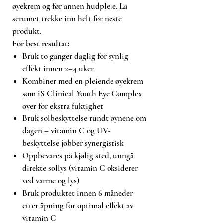
kroppen, og er derfor ofte det første
øyekrem og før annen hudpleie. La
området som viser tegn på aldring,
serumet trekke inn helt før neste
søvnmangel, soldskader og
produkt.
dehydrering. C Eye Serum
For best resultat:
Advance+ er spesifikt formulert for
Bruk to ganger daglig for synlig
dette området med en mild, ikke-
effekt innen 2–4 uker
irriterende, vannlett tekstur som
Kombiner med en pleiende øyekrem
absorberes raskt uten å klumpe seg
som iS Clinical Youth Eye Complex
eller glide ned i øynene.
over for ekstra fuktighet
Time-released vitamin C
frigis
Bruk solbeskyttelse rundt øynene om
gradvis i huden gjennom dagen for
dagen – vitamin C og UV-
vedvarende effekt uten irritasjon.
Vitamin C lyser opp mørke ringer,
beskyttelse jobber synergistisk
stimulerer kollagenproduksjon og
Oppbevares på kjølig sted, unngå
beskytter mot oksidativt stress og
direkte sollys (vitamin C oksiderer
fotoskader.
Copper Tripeptide-1
ved varme og lys)
(GHK-Cu)
er et signalpeptid som
Bruk produktet innen 6 måneder
klinisk dokumentert reduserer
etter åpning for optimal effekt av
rynker og fine linjer ved å stimulere
vitamin C
kollagen- og elastinsyntese.
40 %