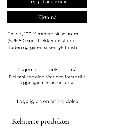
Legg i handlekurv
Kjøp nå
En lett, 100 % mineralsk solkrem
(SPF 50) som trekker raskt inn i
huden og gir en silkemyk finish
uten hvit hinne. Gir bred
beskyttelse mot UVA- og UVB-
stråling, synlig lys (HEV) og infrarød
Ingen anmeldelser ennå
stråling (IR).
Del tankene dine. Vær den første til å
Ny og forbedret formula med
legge igjen en anmeldelse.
ASPA-Fernblock® og Opti-D-
teknologi, som hjelper huden å
Legg igjen en anmeldelse
bevare normal vitamin D-funksjon
samtidig som den er beskyttet mot
solen. Vitamin C og E gir
Relaterte produkter
antioksidantbeskyttelse og støtter
huden i å reparere solskader.