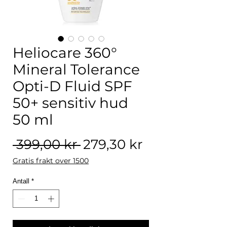
Heliocare 360°
Mineral Tolerance
Opti-D Fluid SPF
50+ sensitiv hud
50 ml
Vanlig pris
Salgspris
 399,00 kr 
279,30 kr
Gratis frakt over 1500
Antall
*