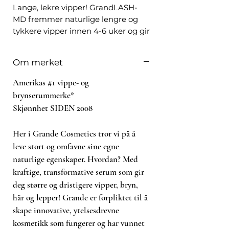
Lange, lekre vipper! GrandLASH-
MD fremmer naturlige lengre og
tykkere vipper innen 4-6 uker og gir
full effekt etter 3 måneder. Dette
prisvinnende serumet hjelper med
Om merket
å forlenge korte vipper, samt
forsterker svake, tynne eller
Amerikas #1 vippe- og
ødelagte vipper. I tillegg vil du
brynserummerke*
oppleve at vippene blir litt mørkere.
Skjønnhet SIDEN 2008
Her i Grande Cosmetics tror vi på å
leve stort og omfavne sine egne
naturlige egenskaper. Hvordan? Med
kraftige, transformative serum som gir
deg større og dristigere vipper, bryn,
hår og lepper! Grande er forpliktet til å
skape innovative, ytelsesdrevne
kosmetikk som fungerer og har vunnet