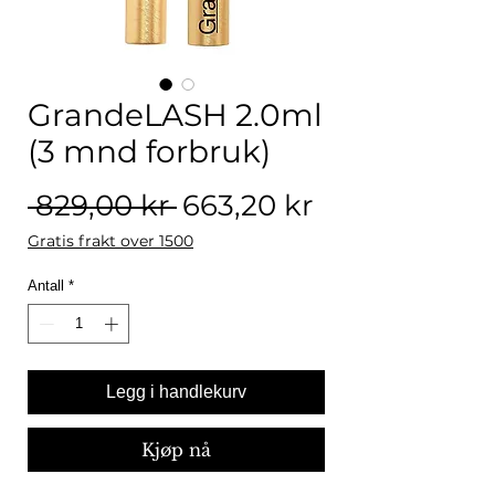
GrandeLASH 2.0ml
(3 mnd forbruk)
Vanlig pris
Salgspris
 829,00 kr 
663,20 kr
Gratis frakt over 1500
Antall
*
Legg i handlekurv
Kjøp nå