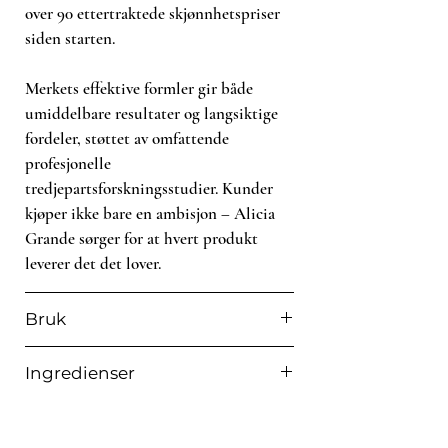
over 90 ettertraktede skjønnhetspriser
siden starten.
Merkets effektive formler gir både
umiddelbare resultater og langsiktige
fordeler, støttet av omfattende
profesjonelle
tredjepartsforskningsstudier. Kunder
kjøper ikke bare en ambisjon – Alicia
Grande sørger for at hvert produkt
leverer det det lover.
Bruk
Påfør GrandeLASH-MD på renset hud.
Ingredienser
Legg en tynn stripe med serum like ved
vippekanten, som en flytende eyeliner.
Aqua, Glycerol, Glycosaminoglycans,
La serumet tørke i 1-2 minutter. Bruk en
Hyaluronic Acid, Butanamide,