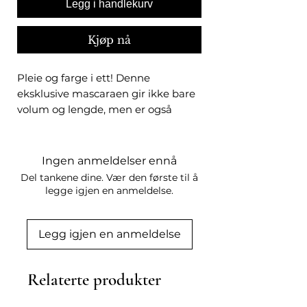
Legg i handlekurv
Kjøp nå
Pleie og farge i ett! Denne
eksklusive mascaraen gir ikke bare
volum og lengde, men er også
beriket med en blanding av
peptider, panthenol og naturlig
voks. Disse essensielle
Ingen anmeldelser ennå
ingrediensene gir næring til
Del tankene dine. Vær den første til å
vippene dine mens det samtidig
legge igjen en anmeldelse.
fremmer sunnere, vakrere vipper
over tid. Den byggbare,
Legg igjen en anmeldelse
vannavstøtende formelen er lett å
fjerne for å forhindre at vippene
knekker samtidig som den holder
Relaterte produkter
vippene fleksible og sterke.
Applikatorbørsten er laget med den