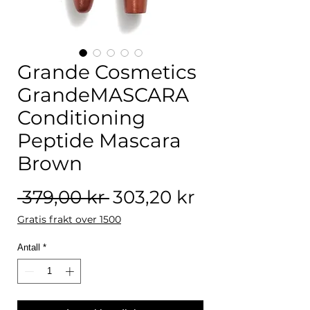
Grande Cosmetics
GrandeMASCARA
Conditioning
Peptide Mascara
Brown
Vanlig pris
Salgspris
 379,00 kr 
303,20 kr
Gratis frakt over 1500
Antall
*