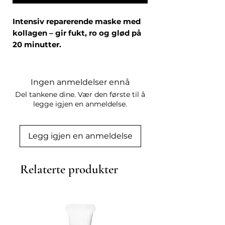
Intensiv reparerende maske med
kollagen – gir fukt, ro og glød på
20 minutter.
GENOSYS Intensive Repair
Collagen Mask er en profesjonell
ansiktsmaske utviklet for å
Ingen anmeldelser ennå
reparere, fukte og styrke huden
.
Del tankene dine. Vær den første til å
Masken er ideell for tørr, sensitiv,
legge igjen en anmeldelse.
stresset eller behandlet hud, og
passer perfekt som en intensiv
Legg igjen en anmeldelse
boost hjemme eller etter kliniske
behandlinger.
Fordeler:
Relaterte produkter
Gir intensiv fukt og næring
Bidrar til fastere og mer spenstig
hud
Beroliger sensitiv og irritert hud
Styrker hudbarrieren