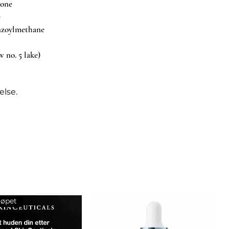
none
e
nzoylmethane
w no. 5 lake)
else.
jøpet