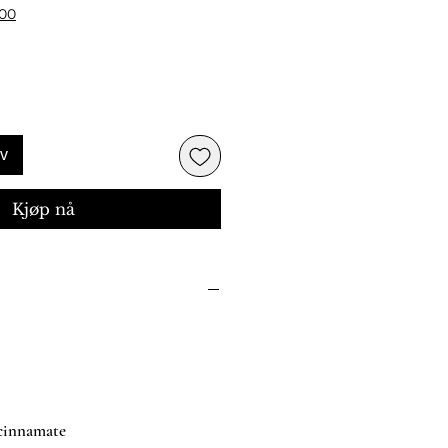
500
rv
Kjøp nå
cinnamate