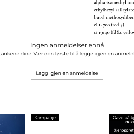
alpha-isomethyl io
t - spill mellom hjerter og himmelske
ethylhexyl salicylat
lakonen og kombinerer kunstferdig
butyl methoxydibe
 for i hjertet modnes hver tanke til
ci 14700 (red 4)
ci 19140 (fd&c yello
Ingen anmeldelser ennå
tankene dine. Vær den første til å legge igjen en anmeld
Legg igjen en anmeldelse
Kampanje
Gave på k