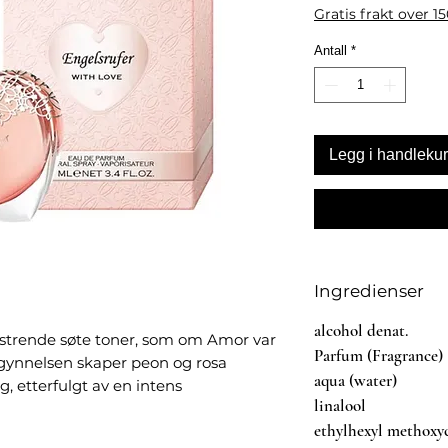
Gratis frakt over 1
Antall
*
Legg i handleku
Ingredienser
alcohol denat.
strende søte toner, som om Amor var
Parfum (Fragrance)
egynnelsen skaper peon og rosa
aqua (water)
 etterfulgt av en intens
linalool
elsmyke toner av musk og olibanum
ethylhexyl methoxy
or romantisk lekenhet, sensuell