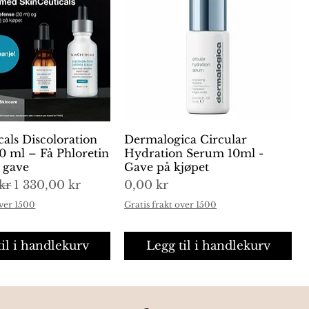
cals Discoloration
urtigvisning
Dermalogica Circular
Hurtigvisning
0 ml – Få Phloretin
Hydration Serum 10ml -
i gave
Gave på kjøpet
is
Salgspris
Pris
kr
1 330,00 kr
0,00 kr
over 1500
Gratis frakt over 1500
til i handlekurv
Legg til i handlekurv