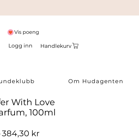
Vis poeng
Logg inn
Handlekurv
undeklubb
Om Hudagenten
er With Love
arfum, 100ml
Vanlig pris
Salgspris
 
384,30 kr