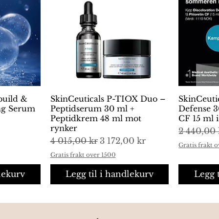
build &
ng
SkinCeuticals P-TIOX Duo –
Hurtigvisning
SkinCeuti
H
ing Serum
Peptidserum 30 ml +
Defense 3
Peptidkrem 48 ml mot
CF 15 ml 
rynker
Vanlig pr
2 440,00 
Vanlig pris
Salgspris
4 015,00 kr
3 172,00 kr
Gratis frakt 
Gratis frakt over 1500
lekurv
Legg til i handlekurv
Legg 