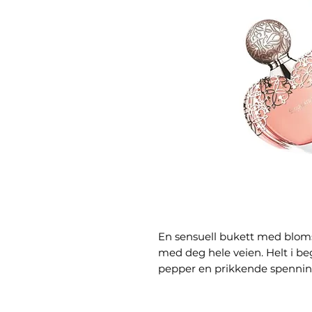
En sensuell bukett med blom
med deg hele veien. Helt i b
pepper en prikkende spenning,
blomsterbukett, lagt på fløy
(røkelse). Denne duften står f