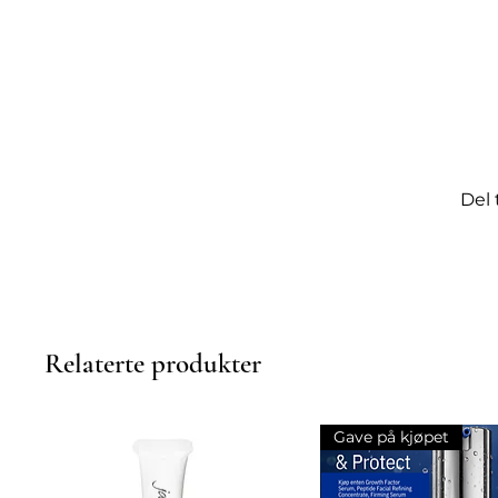
nytelse og mystisk femininite
krefter.
Sterk rosé skimrer gjennom f
arrangert sølv til perfeksjon -
perfeksjon.
Del 
Relaterte produkter
Gave på kjøpet