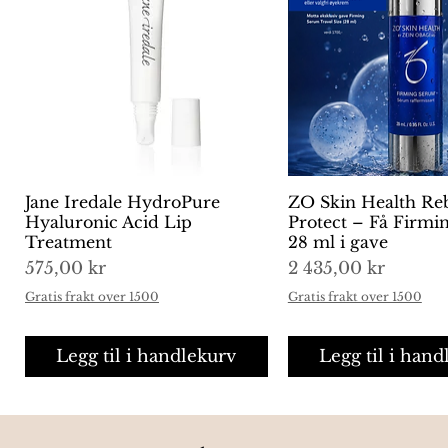
Jane Iredale HydroPure
Hurtigvisning
ZO Skin Health Re
Hurtigvisni
Hyaluronic Acid Lip
Protect – Få Firm
Treatment
28 ml i gave
Pris
Pris
575,00 kr
2 435,00 kr
Gratis frakt over 1500
Gratis frakt over 1500
Legg til i handlekurv
Legg til i hand