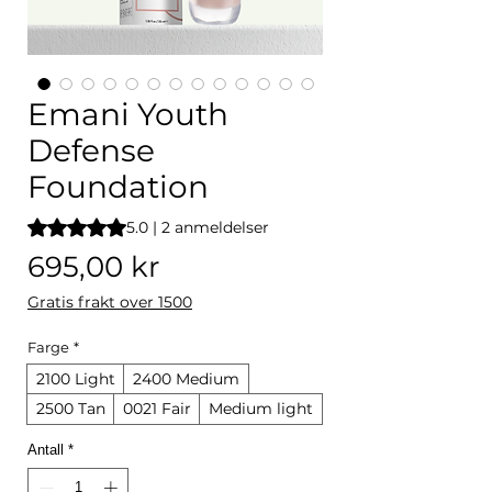
Emani Youth
Defense
Foundation
Vurderingen er 5.0 av fem stjerner basert på 2 anmeldelser
5.0 | 2 anmeldelser
Pris
695,00 kr
Gratis frakt over 1500
Farge
*
2100 Light
2400 Medium
2500 Tan
0021 Fair
Medium light
Antall
*