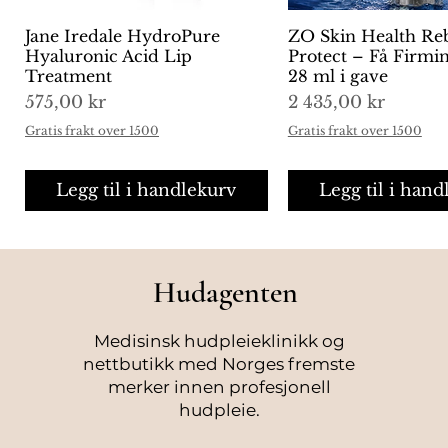
Jane Iredale HydroPure
Hurtigvisning
ZO Skin Health Re
Hurtigvisni
Hyaluronic Acid Lip
Protect – Få Firm
Treatment
28 ml i gave
Pris
Pris
575,00 kr
2 435,00 kr
Gratis frakt over 1500
Gratis frakt over 1500
Legg til i handlekurv
Legg til i hand
Hudagenten
Medisinsk hudpleieklinikk og
nettbutikk med Norges fremste
merker innen profesjonell
hudpleie.