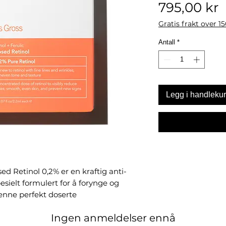
P
795,00 kr
Gratis frakt over 1
Antall
*
Legg i handleku
ed Retinol 0,2% er en kraftig anti-
sielt formulert for å forynge og
enne perfekt doserte
 for de som ønsker en mildere
Ingen anmeldelser ennå
til å redusere synligheten av fine