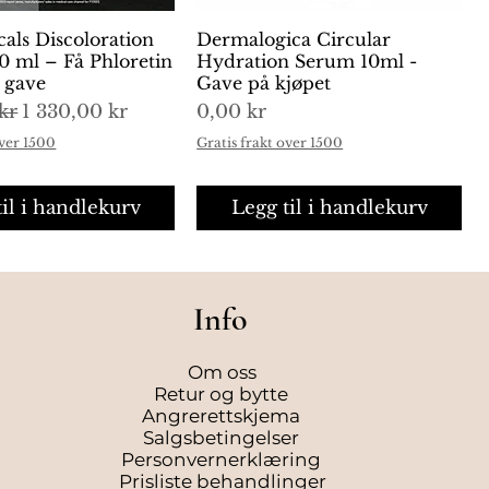
cals Discoloration
urtigvisning
Dermalogica Circular
Hurtigvisning
0 ml – Få Phloretin
Hydration Serum 10ml -
i gave
Gave på kjøpet
is
Salgspris
Pris
kr
1 330,00 kr
0,00 kr
over 1500
Gratis frakt over 1500
til i handlekurv
Legg til i handlekurv
Info
Om oss
Retur og bytte
Angrerettskjema
Salgsbetingelser
Personvernerklæring
Prisliste behandlinger