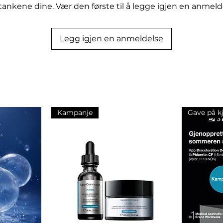
 i huden, samtidig som den fremmer
tankene dine. Vær den første til å legge igjen en anmeld
het. Med sin presise dosering og
inolbehandlingen en perfekt tilføyelse
 oppnå en jevnere og mer ungdommelig
Legg igjen en anmeldelse
 sin ekspertise og omsorg for huden
oppnå de beste resultatene.
Kampanje
Gave på k