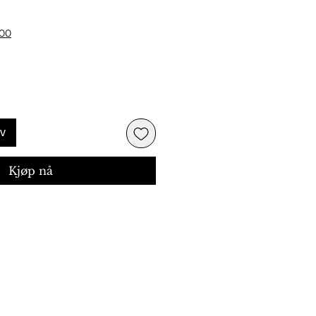
ris
500
rv
Kjøp nå