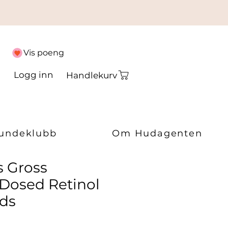
Vis poeng
Logg inn
Handlekurv
undeklubb
Om Hudagenten
s Gross
 Dosed Retinol
ads