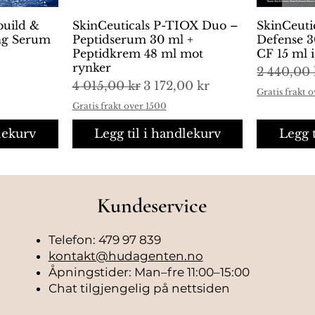
build &
ng
SkinCeuticals P-TIOX Duo –
Hurtigvisning
SkinCeuti
H
ing Serum
Peptidserum 30 ml +
Defense 3
Peptidkrem 48 ml mot
CF 15 ml 
rynker
Vanlig pr
2 440,00 
Vanlig pris
Salgspris
4 015,00 kr
3 172,00 kr
Gratis frakt 
Gratis frakt over 1500
lekurv
Legg til i handlekurv
Legg 
Kundeservice
Telefon: 479 97 839
kontakt@hudagenten.no
Åpningstider: Man–fre 11:00–15:00
Chat tilgjengelig på nettsiden