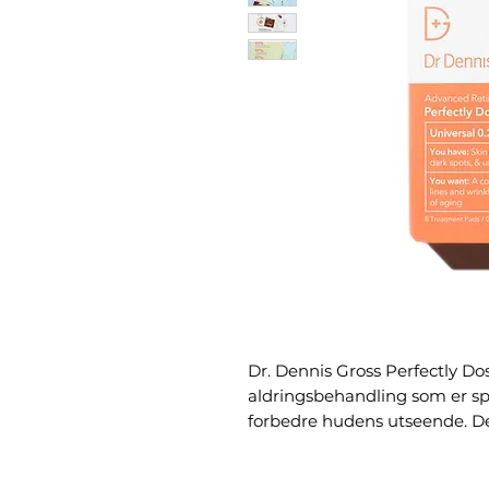
Dr. Dennis Gross Perfectly Dos
aldringsbehandling som er spe
forbedre hudens utseende. D
retinoloppløsningen er ideell
retinolbehandling. Den bidrar 