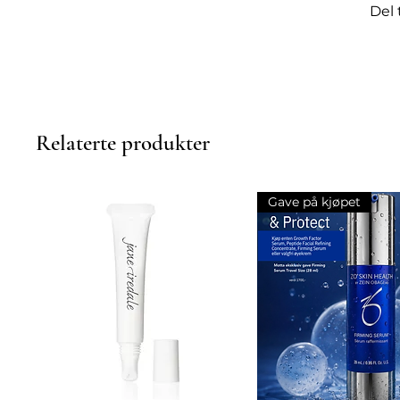
linjer, rynker og ujevnheter
Del 
cellefornyelse og hudens fast
effektive formel, er denne ret
til din hudpleierutine for å
hud. Og med Dr. Dennis Gross
din, kan du være sikker på å 
Inneholder 8 pads
Relaterte produkter
Gave på kjøpet