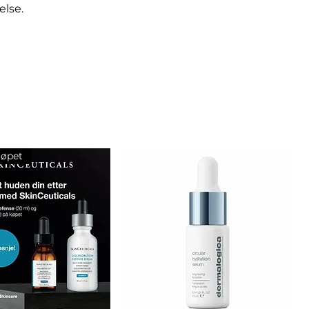
else.
jøpet