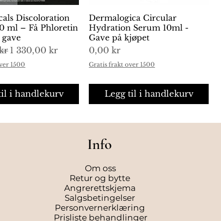
cals Discoloration
urtigvisning
Dermalogica Circular
Hurtigvisning
0 ml – Få Phloretin
Hydration Serum 10ml -
i gave
Gave på kjøpet
is
Salgspris
Pris
kr
1 330,00 kr
0,00 kr
over 1500
Gratis frakt over 1500
til i handlekurv
Legg til i handlekurv
Info
Om oss
Retur og bytte
Angrerettskjema
Salgsbetingelser
Personvernerklæring
Prisliste behandlinger