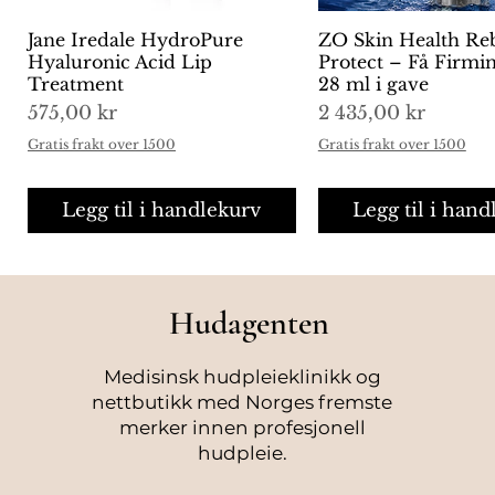
Jane Iredale HydroPure
Hurtigvisning
ZO Skin Health Re
Hurtigvisni
Hyaluronic Acid Lip
Protect – Få Firm
Treatment
28 ml i gave
Pris
Pris
575,00 kr
2 435,00 kr
Gratis frakt over 1500
Gratis frakt over 1500
Legg til i handlekurv
Legg til i hand
Hudagenten
Medisinsk hudpleieklinikk og
nettbutikk med Norges fremste
merker innen profesjonell
hudpleie.