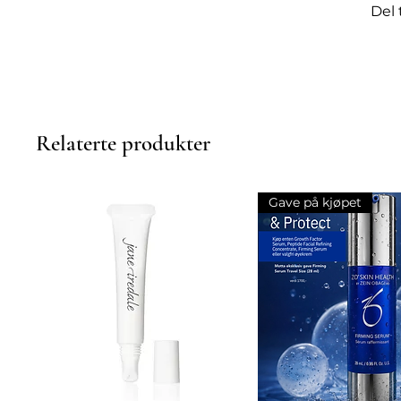
Del 
Bruk morgen:• CLEANSE: TriP
Spray• HYDRATE: Hyla Active•
PROTECT: Cover Recover
Bruk kveld:• CLEANSE: TriPha
TREAT: Hyla Active 3D Sculptu
Relaterte produkter
HYDRATE: Hyla Active(når ikk
Rich Repair
Gave på kjøpet
Innhold:
Tri-Phase Cleanser 60ml
CliniPrep+ 88ml
Vitamin Rich Repair 15mlHy
Hyla Active 3D Sculptured
Cover Recover Sheer 3ml