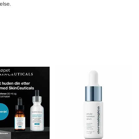
else.
jøpet