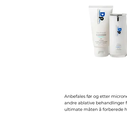
Anbefales før og etter micron
andre ablative behandlinger f
ultimate måten å forberede h
mellom behandlingene.Produ
næring og fuktighet, samtvir