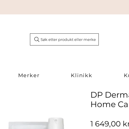
Søk etter produkt eller merke
Merker
Klinikk
K
DP Derma
Home Care
1 649,00 k