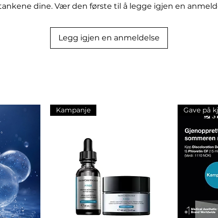
tankene dine. Vær den første til å legge igjen en anmeld
hase Cleanser• TONE: CliniPrep
 REPAIR: Vitamin Rich Repair•
Legg igjen en anmeldelse
se Cleanser• TONE: CliniPrep Spray•
red Mask(1-ganger pr. uke)•
e 3D Mask brukes)• REPAIR: Vitamin
Kampanje
Gave på k
la Active 15ml
 Mask 1pc