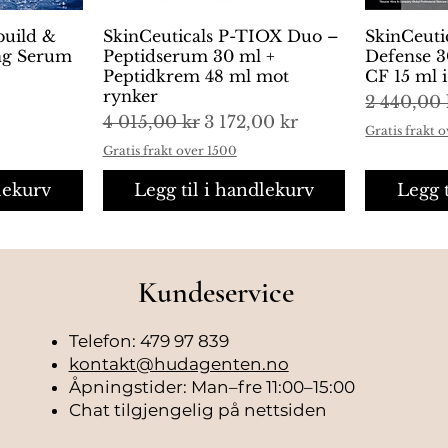
build &
ng
SkinCeuticals P-TIOX Duo –
Hurtigvisning
SkinCeuti
H
ing Serum
Peptidserum 30 ml +
Defense 3
Peptidkrem 48 ml mot
CF 15 ml 
rynker
Vanlig pr
2 440,00 
Vanlig pris
Salgspris
4 015,00 kr
3 172,00 kr
Gratis frakt 
Gratis frakt over 1500
lekurv
Legg til i handlekurv
Legg 
Kundeservice
Telefon: 479 97 839
kontakt@hudagenten.no
Åpningstider: Man–fre 11:00–15:00
Chat tilgjengelig på nettsiden