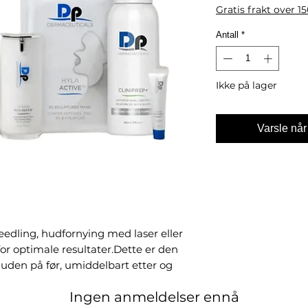
Gratis frakt over 1
Antall
*
Ikke på lager
Varsle når
eedling, hudfornying med laser eller
or optimale resultater.Dette er den
uden på før, umiddelbart etter og
ktene jobber sammen for å levere
Ingen anmeldelser ennå
ke beroligende og lindrende.