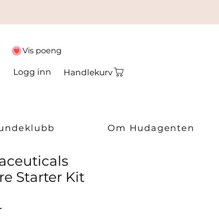
Vis poeng
Logg inn
Handlekurv
undeklubb
Om Hudagenten
ceuticals
 Starter Kit
Pris
r