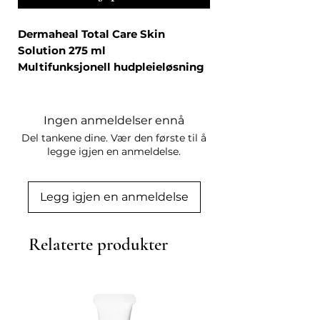
Dermaheal Total Care Skin
Solution 275 ml
Multifunksjonell hudpleieløsning
for en strålende og balansert hud
Dermaheal Total Care Skin Solution
er en avansert hudpleiebehandling
Ingen anmeldelser ennå
som gir omfattende pleie til alle
Del tankene dine. Vær den første til å
hudtyper. Formulert med
legge igjen en anmeldelse.
biomimetiske peptider,
antioksidanter og
Legg igjen en anmeldelse
fuktighetsgivende ingredienser,
hjelper løsningen med å redusere
aldringstegn, jevne ut hudtonen og
Relaterte produkter
styrke hudens naturlige barriere.
Den renser huden for smuss og
overflødig olje, samtidig som den
opprettholder optimal fuktbalanse
og forbereder huden for bedre