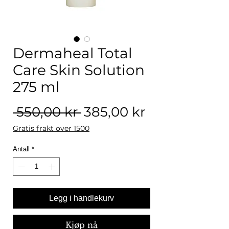
Dermaheal Total
Care Skin Solution
275 ml
Vanlig pris
Salgspris
 550,00 kr 
385,00 kr
Gratis frakt over 1500
Antall
*
Legg i handlekurv
Kjøp nå